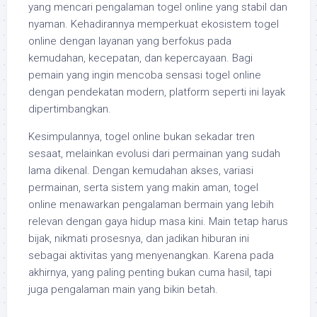
yang mencari pengalaman togel online yang stabil dan
nyaman. Kehadirannya memperkuat ekosistem togel
online dengan layanan yang berfokus pada
kemudahan, kecepatan, dan kepercayaan. Bagi
pemain yang ingin mencoba sensasi togel online
dengan pendekatan modern, platform seperti ini layak
dipertimbangkan.
Kesimpulannya, togel online bukan sekadar tren
sesaat, melainkan evolusi dari permainan yang sudah
lama dikenal. Dengan kemudahan akses, variasi
permainan, serta sistem yang makin aman, togel
online menawarkan pengalaman bermain yang lebih
relevan dengan gaya hidup masa kini. Main tetap harus
bijak, nikmati prosesnya, dan jadikan hiburan ini
sebagai aktivitas yang menyenangkan. Karena pada
akhirnya, yang paling penting bukan cuma hasil, tapi
juga pengalaman main yang bikin betah.