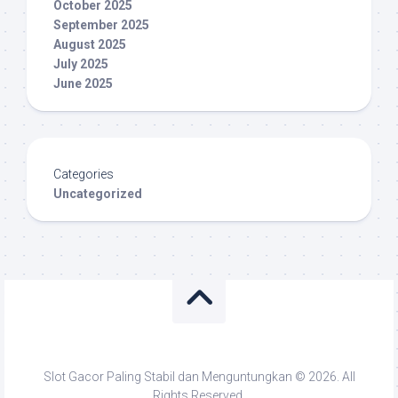
October 2025
September 2025
August 2025
July 2025
June 2025
Categories
Uncategorized
Slot Gacor Paling Stabil dan Menguntungkan © 2026. All
Rights Reserved.