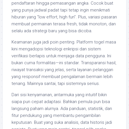
pendaftaran hingga pemasangan angka. Cocok buat
yang punya jadwal padat tapi tetap ingin menikmati
hiburan yang “low effort, high fun”. Plus, variasi pasaran
membuat permainan terasa fresh, tidak monoton, dan
selalu ada strategi baru yang bisa dicoba.
Keamanan juga jadi poin penting. Platform togel masa
kini mengadopsi teknologi enkripsi dan sistem
verifikasi berlapis untuk menjaga data pengguna. Ini
bukan cuma formalitas—ini standar. Transparansi hasil,
riwayat transaksi yang jelas, serta layanan pelanggan
yang responsif membuat pengalaman bermain lebih
tenang. Mainnya santai, tapi sistemnya serius.
Dari sisi kenyamanan, antarmuka yang intuitif bikin
siapa pun cepat adaptasi. Bahkan pemula pun bisa
langsung paham alurnya. Ada panduan, statistik, dan
fitur pendukung yang membantu pengambilan
keputusan. Buat yang suka analisis, data historis jadi