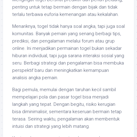
penting untuk tetap bermain dengan bijak dan tidak
terlalu terbawa euforia kemenangan atau kekalahan.
Menariknya, togel tidak hanya soal angka, tapi juga soal
komunitas. Banyak pemain yang senang berbagi tips,
prediksi, dan pengalaman melalui forum atau grup
online. Ini menjadikan permainan togel bukan sekadar
hiburan individual, tapi juga sarana interaksi sosial yang
seru. Berbagi strategi dan pengalaman bisa membuka
perspektif baru dan meningkatkan kemampuan
analisis angka pemain.
Bagi pemula, memulai dengan taruhan kecil sambil
mempelajari pola dan pasar togel bisa menjadi
langkah yang tepat. Dengan begitu, risiko kerugian
bisa diminimalisir, sementara keseruan bermain tetap
terasa. Seiring waktu, pengalaman akan membentuk
intuisi dan strategi yang lebih matang.