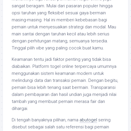
sangat beragam. Mulai dari pasaran populer hingga
opsi taruhan yang fleksibel sesuai gaya bermain
masing-masing. Hal ini memberi kebebasan bagi
pemain untuk menyesuaikan strategi dan modal. Mau
main santai dengan taruhan kecil atau lebih serius
dengan perhitungan matang, semuanya tersedia.
Tinggal pilih vibe yang paling cocok buat kamu.
Keamanan tentu jadi faktor penting yang tidak bisa
diabaikan. Platform togel online terpercaya umumnya
menggunakan sistem keamanan modern untuk
melindungi data dan transaksi pemain. Dengan begitu,
pemain bisa lebih tenang saat bermain. Transparansi
dalam pembayaran dan hasil undian juga menjadi nilai
tambah yang membuat pemain merasa fair dan
dihargai.
Di tengah banyaknya pilihan, nama
abutogel
sering
disebut sebagai salah satu referensi bagi pemain