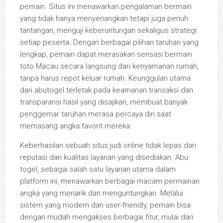
pemain. Situs ini menawarkan pengalaman bermain
yang tidak hanya menyenangkan tetapi juga penuh
tantangan, menguji keberuntungan sekaligus strategi
setiap peserta. Dengan berbagai pilihan taruhan yang
lengkap, pemain dapat merasakan sensasi bermain
toto Macau secara langsung dari kenyamanan rumah,
tanpa harus repot keluar rumah. Keunggulan utama
dari abutogel terletak pada keamanan transaksi dan
transparansi hasil yang disajikan, membuat banyak
penggemar taruhan merasa percaya diri saat
memasang angka favorit mereka.
Keberhasilan sebuah situs judi online tidak lepas dari
reputasi dan kualitas layanan yang disediakan. Abu
togel, sebagai salah satu layanan utama dalam
platform ini, menawarkan berbagai macam permainan
angka yang menarik dan menguntungkan. Melalui
sistem yang modern dan user-friendly, pemain bisa
dengan mudah mengakses berbagai fitur, mulai dari