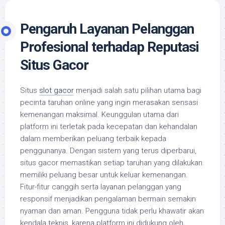
Pengaruh Layanan Pelanggan
Profesional terhadap Reputasi
Situs Gacor
Situs
slot gacor
menjadi salah satu pilihan utama bagi
pecinta taruhan online yang ingin merasakan sensasi
kemenangan maksimal. Keunggulan utama dari
platform ini terletak pada kecepatan dan kehandalan
dalam memberikan peluang terbaik kepada
penggunanya. Dengan sistem yang terus diperbarui,
situs gacor memastikan setiap taruhan yang dilakukan
memiliki peluang besar untuk keluar kemenangan.
Fitur-fitur canggih serta layanan pelanggan yang
responsif menjadikan pengalaman bermain semakin
nyaman dan aman. Pengguna tidak perlu khawatir akan
kendala teknis, karena platform ini didukung oleh