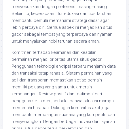
menyesuaikan dengan preferensi masing-masing.
Selain itu, keberadaan fitur edukasi dan tips taruhan
membantu pemula memahami strategi dasar agar
lebih percaya diri. Semua aspek ini menjadikan situs
gacor sebagai tempat yang terpercaya dan nyaman
untuk menyalurkan hobi taruhan secara aman.
Komitmen terhadap keamanan dan keadilan
permainan menjadi prioritas utama situs gacor.
Penggunaan teknologi enkripsi terbaru menjamin data
dan transaksi tetap rahasia. Sistem permainan yang
adil dan transparan memastikan setiap pemain
memiliki peluang yang sama untuk meraih
kemenangan. Review positif dan testimoni dari
pengguna setia menjadi bukti bahwa situs ini mampu
memenuhi harapan. Dukungan komunitas aktif juga
membantu membangun suasana yang kompetitif dan
menyenangkan. Dengan berbagai inovasi dan layanan
prima, situs gacor terus berkembang dan