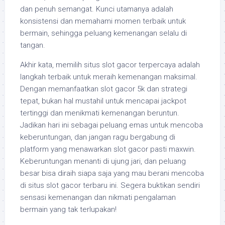
dan penuh semangat. Kunci utamanya adalah
konsistensi dan memahami momen terbaik untuk
bermain, sehingga peluang kemenangan selalu di
tangan.
Akhir kata, memilih situs slot gacor terpercaya adalah
langkah terbaik untuk meraih kemenangan maksimal.
Dengan memanfaatkan slot gacor 5k dan strategi
tepat, bukan hal mustahil untuk mencapai jackpot
tertinggi dan menikmati kemenangan beruntun.
Jadikan hari ini sebagai peluang emas untuk mencoba
keberuntungan, dan jangan ragu bergabung di
platform yang menawarkan slot gacor pasti maxwin.
Keberuntungan menanti di ujung jari, dan peluang
besar bisa diraih siapa saja yang mau berani mencoba
di situs slot gacor terbaru ini. Segera buktikan sendiri
sensasi kemenangan dan nikmati pengalaman
bermain yang tak terlupakan!