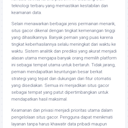
teknologi terbaru yang memastikan kestabilan dan
keamanan data.
Selain menawarkan berbagai jenis permainan menarik,
situs gacor dikenal dengan tingkat kemenangan tinggi
yang dihasilkannya. Banyak pemain yang puas karena
tingkat keberhasilannya selalu meningkat dari waktu ke
waktu. Sistem analitik dan prediksi yang akurat menjadi
alasan utama mengapa banyak orang memilih platform
ini sebagai tempat utama untuk bertaruh. Tidak jarang,
pemain mendapatkan keuntungan besar berkat
strategi yang tepat dan dukungan dari fitur otomatis
yang disediakan. Semua ini menjadikan situs gacor
sebagai tempat yang patut dipertimbangkan untuk
mendapatkan hasil maksimal.
Keamanan dan privasi menjadi prioritas utama dalam
pengelolaan situs gacor. Pengguna dapat menikmati
layanan tanpa harus khawatir data pribadi maupun