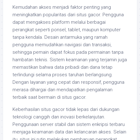
Kemudahan akses menjadi faktor penting yang
meningkatkan popularitas dari situs gacor. Pengguna
dapat mengakses platform melalui berbagai
perangkat seperti ponsel, tablet, maupun komputer
tanpa kendala. Desain antarmuka yang ramah
pengguna memudahkan navigasi dan transaksi,
sehingga pemain dapat fokus pada permainan tanpa
hambatan teknis. Sistem keamanan yang terjamin juga
memastikan bahwa data pribadi dan dana tetap
terlindungi selama proses taruhan berlangsung.
Dengan layanan yang cepat dan responsif, pengguna
merasa dihargai dan mendapatkan pengalaman
terbaik saat bermain di situs gacor.
Keberhasilan situs gacor tidak lepas dari dukungan
teknologi canggih dan inovasi berkelanjutan.
Penggunaan server stabil dan sistem enkripsi terbaru
menjaga keamanan data dan kelancaran akses. Selain
itu, situs ini rutin melakukan pembaruan perangkat