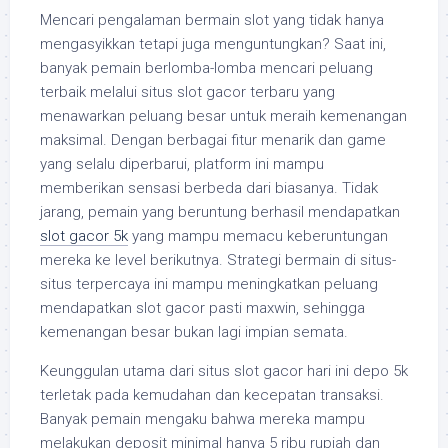
Mencari pengalaman bermain slot yang tidak hanya
mengasyikkan tetapi juga menguntungkan? Saat ini,
banyak pemain berlomba-lomba mencari peluang
terbaik melalui situs slot gacor terbaru yang
menawarkan peluang besar untuk meraih kemenangan
maksimal. Dengan berbagai fitur menarik dan game
yang selalu diperbarui, platform ini mampu
memberikan sensasi berbeda dari biasanya. Tidak
jarang, pemain yang beruntung berhasil mendapatkan
slot gacor 5k
yang mampu memacu keberuntungan
mereka ke level berikutnya. Strategi bermain di situs-
situs terpercaya ini mampu meningkatkan peluang
mendapatkan slot gacor pasti maxwin, sehingga
kemenangan besar bukan lagi impian semata.
Keunggulan utama dari situs slot gacor hari ini depo 5k
terletak pada kemudahan dan kecepatan transaksi.
Banyak pemain mengaku bahwa mereka mampu
melakukan deposit minimal hanya 5 ribu rupiah dan