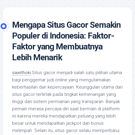
Mengapa Situs Gacor Semakin
Populer di Indonesia: Faktor-
Faktor yang Membuatnya
Lebih Menarik
sawithoki
Situs gacor menjadi salah satu pilihan utama
bagi penggemar judi online yang mengutamakan
keberhasilan dan kepercayaan. Keunggulan utama dari
situs gacor terletak pada tingkat kemenangan yang
tinggi dan sistem permainan yang transparan. Banyak
pemain merasa percaya diri saat bermain di platform
ini karena mereka mendapatkan peluang yang lebih
besar untuk mendapatkan jackpot dan bonus
melimpah. Selain itu, situs gacor selalu memperbarui