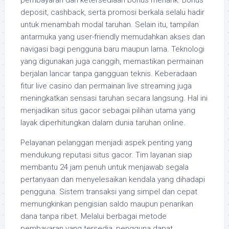
pembayaran dan ketersediaan bonus menarik. Bonus
deposit, cashback, serta promosi berkala selalu hadir
untuk menambah modal taruhan. Selain itu, tampilan
antarmuka yang user-friendly memudahkan akses dan
navigasi bagi pengguna baru maupun lama. Teknologi
yang digunakan juga canggih, memastikan permainan
berjalan lancar tanpa gangguan teknis. Keberadaan
fitur live casino dan permainan live streaming juga
meningkatkan sensasi taruhan secara langsung. Hal ini
menjadikan situs gacor sebagai pilihan utama yang
layak diperhitungkan dalam dunia taruhan online.
Pelayanan pelanggan menjadi aspek penting yang
mendukung reputasi situs gacor. Tim layanan siap
membantu 24 jam penuh untuk menjawab segala
pertanyaan dan menyelesaikan kendala yang dihadapi
pengguna. Sistem transaksi yang simpel dan cepat
memungkinkan pengisian saldo maupun penarikan
dana tanpa ribet. Melalui berbagai metode
pembayaran yang tersedia, pengguna dapat