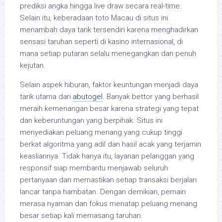
prediksi angka hingga live draw secara real-time.
Selain itu, keberadaan toto Macau di situs ini
menambah daya tarik tersendiri karena menghadirkan
sensasi taruhan seperti di kasino internasional, di
mana setiap putaran selalu menegangkan dan penuh
kejutan.
Selain aspek hiburan, faktor keuntungan menjadi daya
tarik utama dari
abutogel
. Banyak bettor yang berhasil
meraih kemenangan besar karena strategi yang tepat
dan keberuntungan yang berpihak. Situs ini
menyediakan peluang menang yang cukup tinggi
berkat algoritma yang adil dan hasil acak yang terjamin
keasliannya. Tidak hanya itu, layanan pelanggan yang
responsif siap membantu menjawab seluruh
pertanyaan dan memastikan setiap transaksi berjalan
lancar tanpa hambatan. Dengan demikian, pemain
merasa nyaman dan fokus menatap peluang menang
besar setiap kali memasang taruhan.