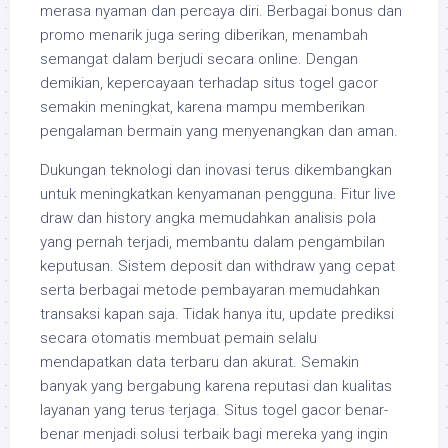
merasa nyaman dan percaya diri. Berbagai bonus dan
promo menarik juga sering diberikan, menambah
semangat dalam berjudi secara online. Dengan
demikian, kepercayaan terhadap situs togel gacor
semakin meningkat, karena mampu memberikan
pengalaman bermain yang menyenangkan dan aman.
Dukungan teknologi dan inovasi terus dikembangkan
untuk meningkatkan kenyamanan pengguna. Fitur live
draw dan history angka memudahkan analisis pola
yang pernah terjadi, membantu dalam pengambilan
keputusan. Sistem deposit dan withdraw yang cepat
serta berbagai metode pembayaran memudahkan
transaksi kapan saja. Tidak hanya itu, update prediksi
secara otomatis membuat pemain selalu
mendapatkan data terbaru dan akurat. Semakin
banyak yang bergabung karena reputasi dan kualitas
layanan yang terus terjaga. Situs togel gacor benar-
benar menjadi solusi terbaik bagi mereka yang ingin