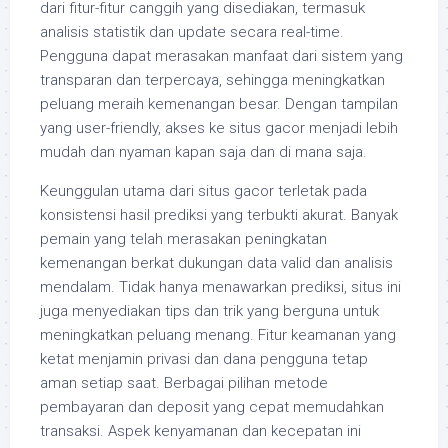
dari fitur-fitur canggih yang disediakan, termasuk
analisis statistik dan update secara real-time.
Pengguna dapat merasakan manfaat dari sistem yang
transparan dan terpercaya, sehingga meningkatkan
peluang meraih kemenangan besar. Dengan tampilan
yang user-friendly, akses ke situs gacor menjadi lebih
mudah dan nyaman kapan saja dan di mana saja.
Keunggulan utama dari situs gacor terletak pada
konsistensi hasil prediksi yang terbukti akurat. Banyak
pemain yang telah merasakan peningkatan
kemenangan berkat dukungan data valid dan analisis
mendalam. Tidak hanya menawarkan prediksi, situs ini
juga menyediakan tips dan trik yang berguna untuk
meningkatkan peluang menang. Fitur keamanan yang
ketat menjamin privasi dan dana pengguna tetap
aman setiap saat. Berbagai pilihan metode
pembayaran dan deposit yang cepat memudahkan
transaksi. Aspek kenyamanan dan kecepatan ini