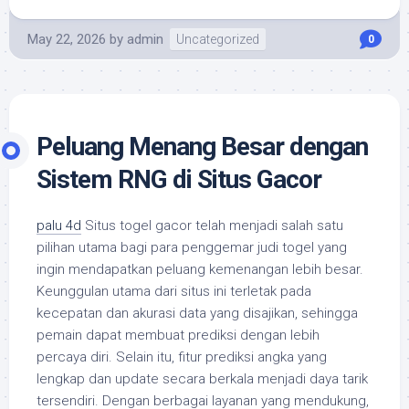
May 22, 2026
by
admin
Uncategorized
0
Peluang Menang Besar dengan
Sistem RNG di Situs Gacor
palu 4d
Situs togel gacor telah menjadi salah satu
pilihan utama bagi para penggemar judi togel yang
ingin mendapatkan peluang kemenangan lebih besar.
Keunggulan utama dari situs ini terletak pada
kecepatan dan akurasi data yang disajikan, sehingga
pemain dapat membuat prediksi dengan lebih
percaya diri. Selain itu, fitur prediksi angka yang
lengkap dan update secara berkala menjadi daya tarik
tersendiri. Dengan berbagai layanan yang mendukung,