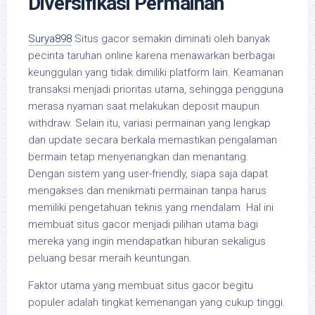
Diversifikasi Permainan
Surya898
Situs gacor semakin diminati oleh banyak
pecinta taruhan online karena menawarkan berbagai
keunggulan yang tidak dimiliki platform lain. Keamanan
transaksi menjadi prioritas utama, sehingga pengguna
merasa nyaman saat melakukan deposit maupun
withdraw. Selain itu, variasi permainan yang lengkap
dan update secara berkala memastikan pengalaman
bermain tetap menyenangkan dan menantang.
Dengan sistem yang user-friendly, siapa saja dapat
mengakses dan menikmati permainan tanpa harus
memiliki pengetahuan teknis yang mendalam. Hal ini
membuat situs gacor menjadi pilihan utama bagi
mereka yang ingin mendapatkan hiburan sekaligus
peluang besar meraih keuntungan.
Faktor utama yang membuat situs gacor begitu
populer adalah tingkat kemenangan yang cukup tinggi.