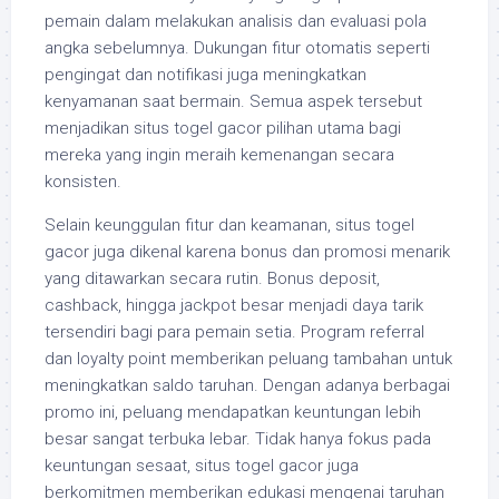
pemain dalam melakukan analisis dan evaluasi pola
angka sebelumnya. Dukungan fitur otomatis seperti
pengingat dan notifikasi juga meningkatkan
kenyamanan saat bermain. Semua aspek tersebut
menjadikan situs togel gacor pilihan utama bagi
mereka yang ingin meraih kemenangan secara
konsisten.
Selain keunggulan fitur dan keamanan, situs togel
gacor juga dikenal karena bonus dan promosi menarik
yang ditawarkan secara rutin. Bonus deposit,
cashback, hingga jackpot besar menjadi daya tarik
tersendiri bagi para pemain setia. Program referral
dan loyalty point memberikan peluang tambahan untuk
meningkatkan saldo taruhan. Dengan adanya berbagai
promo ini, peluang mendapatkan keuntungan lebih
besar sangat terbuka lebar. Tidak hanya fokus pada
keuntungan sesaat, situs togel gacor juga
berkomitmen memberikan edukasi mengenai taruhan