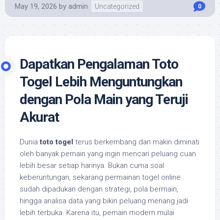
May 19, 2026
by
admin
Uncategorized
0
Dapatkan Pengalaman Toto
Togel Lebih Menguntungkan
dengan Pola Main yang Teruji
Akurat
Dunia
toto togel
terus berkembang dan makin diminati
oleh banyak pemain yang ingin mencari peluang cuan
lebih besar setiap harinya. Bukan cuma soal
keberuntungan, sekarang permainan togel online
sudah dipadukan dengan strategi, pola bermain,
hingga analisa data yang bikin peluang menang jadi
lebih terbuka. Karena itu, pemain modern mulai