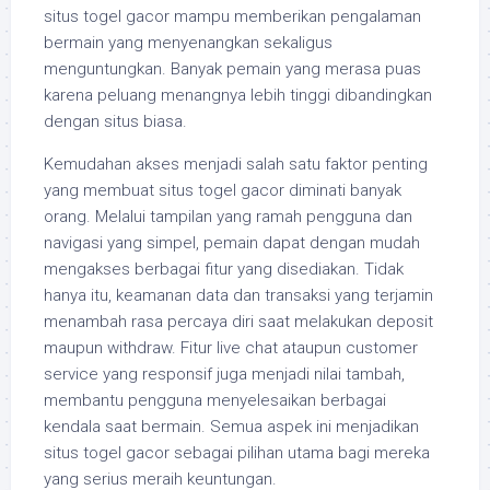
situs togel gacor mampu memberikan pengalaman
bermain yang menyenangkan sekaligus
menguntungkan. Banyak pemain yang merasa puas
karena peluang menangnya lebih tinggi dibandingkan
dengan situs biasa.
Kemudahan akses menjadi salah satu faktor penting
yang membuat situs togel gacor diminati banyak
orang. Melalui tampilan yang ramah pengguna dan
navigasi yang simpel, pemain dapat dengan mudah
mengakses berbagai fitur yang disediakan. Tidak
hanya itu, keamanan data dan transaksi yang terjamin
menambah rasa percaya diri saat melakukan deposit
maupun withdraw. Fitur live chat ataupun customer
service yang responsif juga menjadi nilai tambah,
membantu pengguna menyelesaikan berbagai
kendala saat bermain. Semua aspek ini menjadikan
situs togel gacor sebagai pilihan utama bagi mereka
yang serius meraih keuntungan.