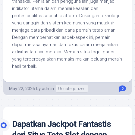
transaksi. Penilaian dari pengguna lain juga menjadi
indikator utama dalam menilai keaslian dan
profesionalitas sebuah platform. Dukungan teknologi
yang canggih dan sistem keamanan yang mutakhir
menjaga data pribadi dan dana pemain tetap aman.
Dengan memperhatikan aspek-aspek ini, pemain
dapat merasa nyaman dan fokus dalam menjalankan
aktivitas taruhan mereka. Memilih situs togel gacor
yang terpercaya akan memaksimalkan peluang meraih
hasil terbaik.
May 22, 2026
by
admin
Uncategorized
0
Dapatkan Jackpot Fantastis
dari Situs Toto Slot dengan