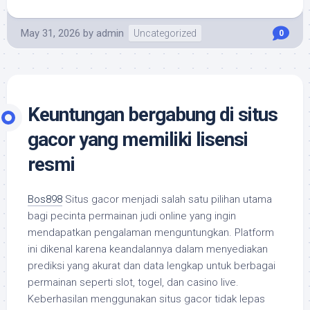
May 31, 2026
by
admin
Uncategorized
0
Keuntungan bergabung di situs
gacor yang memiliki lisensi
resmi
Bos898
Situs gacor menjadi salah satu pilihan utama
bagi pecinta permainan judi online yang ingin
mendapatkan pengalaman menguntungkan. Platform
ini dikenal karena keandalannya dalam menyediakan
prediksi yang akurat dan data lengkap untuk berbagai
permainan seperti slot, togel, dan casino live.
Keberhasilan menggunakan situs gacor tidak lepas