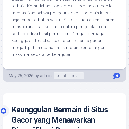
terbaik. Kemudahan akses melalui perangkat mobile
memastikan bahwa pengguna dapat bermain kapan
saja tanpa terbatas waktu. Situs ini juga dikenal karena
transparansi dan kejujuran dalam pengelolaan data
serta prediksi hasil permainan. Dengan berbagai
keunggulan tersebut, tak heran jika situs gacor
menjadi pilihan utama untuk meraih kemenangan
maksimal secara berkelanjutan.
May 26, 2026
by
admin
Uncategorized
0
Keunggulan Bermain di Situs
Gacor yang Menawarkan