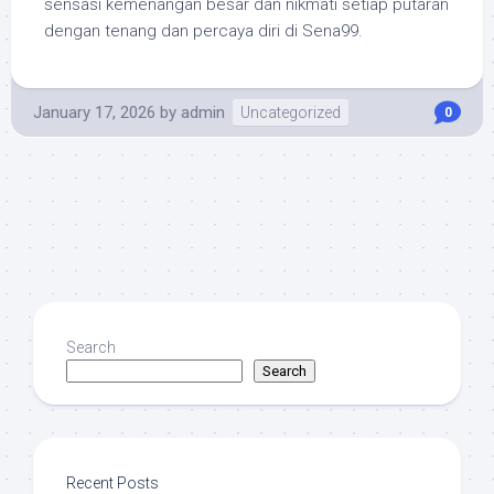
sensasi kemenangan besar dan nikmati setiap putaran
dengan tenang dan percaya diri di Sena99.
January 17, 2026
by
admin
Uncategorized
0
Search
Search
Recent Posts