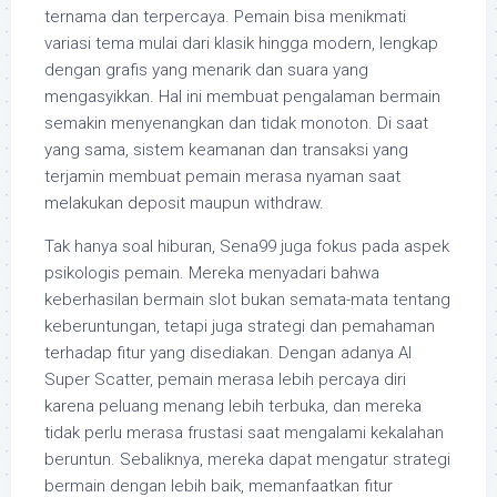
ternama dan terpercaya. Pemain bisa menikmati
variasi tema mulai dari klasik hingga modern, lengkap
dengan grafis yang menarik dan suara yang
mengasyikkan. Hal ini membuat pengalaman bermain
semakin menyenangkan dan tidak monoton. Di saat
yang sama, sistem keamanan dan transaksi yang
terjamin membuat pemain merasa nyaman saat
melakukan deposit maupun withdraw.
Tak hanya soal hiburan, Sena99 juga fokus pada aspek
psikologis pemain. Mereka menyadari bahwa
keberhasilan bermain slot bukan semata-mata tentang
keberuntungan, tetapi juga strategi dan pemahaman
terhadap fitur yang disediakan. Dengan adanya AI
Super Scatter, pemain merasa lebih percaya diri
karena peluang menang lebih terbuka, dan mereka
tidak perlu merasa frustasi saat mengalami kekalahan
beruntun. Sebaliknya, mereka dapat mengatur strategi
bermain dengan lebih baik, memanfaatkan fitur