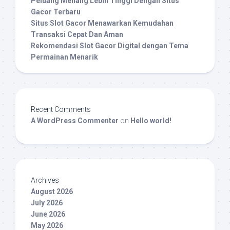
Peluang Menang Lebih Tinggi Dengan Situs
Gacor Terbaru
Situs Slot Gacor Menawarkan Kemudahan
Transaksi Cepat Dan Aman
Rekomendasi Slot Gacor Digital dengan Tema
Permainan Menarik
Recent Comments
A WordPress Commenter
on
Hello world!
Archives
August 2026
July 2026
June 2026
May 2026