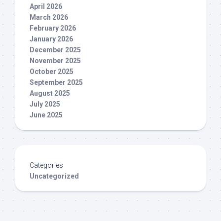
April 2026
March 2026
February 2026
January 2026
December 2025
November 2025
October 2025
September 2025
August 2025
July 2025
June 2025
Categories
Uncategorized