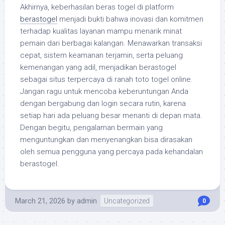
Akhirnya, keberhasilan beras togel di platform
berastogel
menjadi bukti bahwa inovasi dan komitmen
terhadap kualitas layanan mampu menarik minat
pemain dari berbagai kalangan. Menawarkan transaksi
cepat, sistem keamanan terjamin, serta peluang
kemenangan yang adil, menjadikan berastogel
sebagai situs terpercaya di ranah toto togel online.
Jangan ragu untuk mencoba keberuntungan Anda
dengan bergabung dan login secara rutin, karena
setiap hari ada peluang besar menanti di depan mata.
Dengan begitu, pengalaman bermain yang
menguntungkan dan menyenangkan bisa dirasakan
oleh semua pengguna yang percaya pada kehandalan
berastogel.
March 21, 2026
by
admin
Uncategorized
0