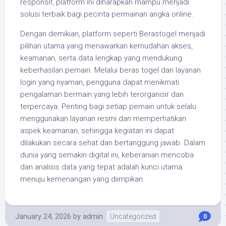
responsif, platform ini diharapkan mampu menjadi
solusi terbaik bagi pecinta permainan angka online.
Dengan demikian, platform seperti Berastogel menjadi
pilihan utama yang menawarkan kemudahan akses,
keamanan, serta data lengkap yang mendukung
keberhasilan pemain. Melalui beras togel dan layanan
login yang nyaman, pengguna dapat menikmati
pengalaman bermain yang lebih terorganisir dan
terpercaya. Penting bagi setiap pemain untuk selalu
menggunakan layanan resmi dan memperhatikan
aspek keamanan, sehingga kegiatan ini dapat
dilakukan secara sehat dan bertanggung jawab. Dalam
dunia yang semakin digital ini, keberanian mencoba
dan analisis data yang tepat adalah kunci utama
menuju kemenangan yang diimpikan.
January 24, 2026
by
admin
Uncategorized
0