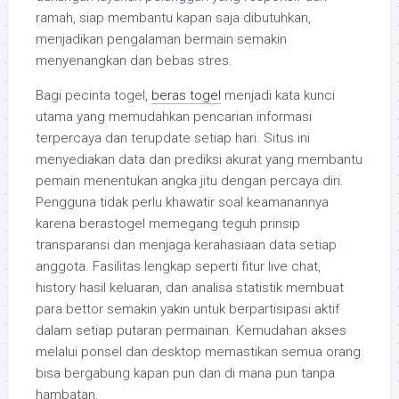
ramah, siap membantu kapan saja dibutuhkan,
menjadikan pengalaman bermain semakin
menyenangkan dan bebas stres.
Bagi pecinta togel,
beras togel
menjadi kata kunci
utama yang memudahkan pencarian informasi
terpercaya dan terupdate setiap hari. Situs ini
menyediakan data dan prediksi akurat yang membantu
pemain menentukan angka jitu dengan percaya diri.
Pengguna tidak perlu khawatir soal keamanannya
karena berastogel memegang teguh prinsip
transparansi dan menjaga kerahasiaan data setiap
anggota. Fasilitas lengkap seperti fitur live chat,
history hasil keluaran, dan analisa statistik membuat
para bettor semakin yakin untuk berpartisipasi aktif
dalam setiap putaran permainan. Kemudahan akses
melalui ponsel dan desktop memastikan semua orang
bisa bergabung kapan pun dan di mana pun tanpa
hambatan.