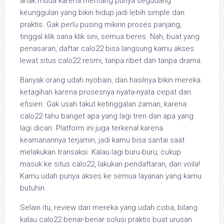
anak muda karena memang punya segudang
keunggulan yang bikin hidup jadi lebih simple dan
praktis. Gak perlu pusing mikirin proses panjang,
tinggal klik sana klik sini, semua beres. Nah, buat yang
penasaran, daftar calo22 bisa langsung kamu akses
lewat situs calo22 resmi, tanpa ribet dan tanpa drama.
Banyak orang udah nyobain, dan hasilnya bikin mereka
ketagihan karena prosesnya nyata-nyata cepat dan
efisien. Gak usah takut ketinggalan zaman, karena
calo22 tahu banget apa yang lagi tren dan apa yang
lagi dicari. Platform ini juga terkenal karena
keamanannya terjamin, jadi kamu bisa santai saat
melakukan transaksi. Kalau lagi buru-buru, cukup
masuk ke situs calo22, lakukan pendaftaran, dan voila!
Kamu udah punya akses ke semua layanan yang kamu
butuhin.
Selain itu, review dari mereka yang udah coba, bilang
kalau calo22 benar-benar solusi praktis buat urusan