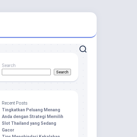
Search
Search
Recent Posts
Tingkatkan Peluang Menang
Anda dengan Strategi Memilih
Slot Thailand yang Sedang
Gacor
Tips Menghindari Kekalahan