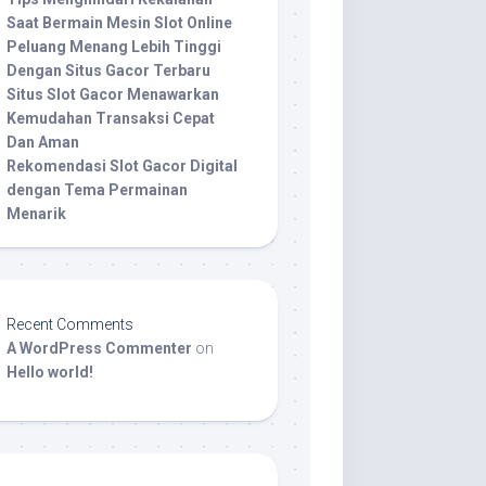
Saat Bermain Mesin Slot Online
Peluang Menang Lebih Tinggi
Dengan Situs Gacor Terbaru
Situs Slot Gacor Menawarkan
Kemudahan Transaksi Cepat
Dan Aman
Rekomendasi Slot Gacor Digital
dengan Tema Permainan
Menarik
Recent Comments
A WordPress Commenter
on
Hello world!