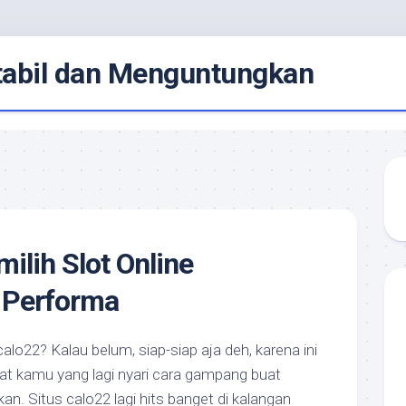
Stabil dan Menguntungkan
lih Slot Online
 Performa
lo22? Kalau belum, siap-siap aja deh, karena ini
buat kamu yang lagi nyari cara gampang buat
kan. Situs calo22 lagi hits banget di kalangan