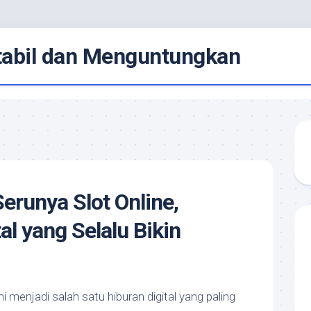
Stabil dan Menguntungkan
erunya Slot Online,
al yang Selalu Bikin
ni menjadi salah satu hiburan digital yang paling