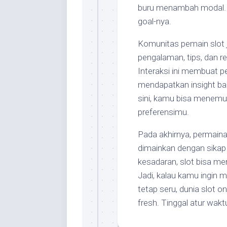
buru menambah modal. 
goal-nya.
Komunitas pemain slot 
pengalaman, tips, dan r
Interaksi ini membuat p
mendapatkan insight ba
sini, kamu bisa menemu
preferensimu.
Pada akhirnya, permaina
dimainkan dengan sikap
kesadaran, slot bisa men
Jadi, kalau kamu ingin 
tetap seru, dunia slot 
fresh. Tinggal atur wakt