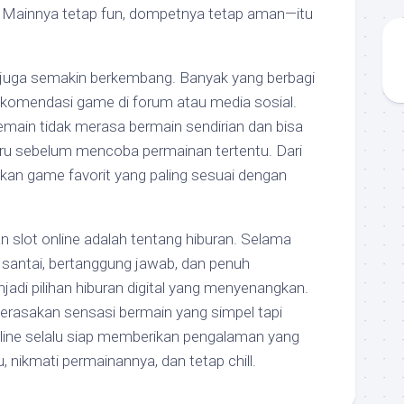
Mainnya tetap fun, dompetnya tetap aman—itu
juga semakin berkembang. Banyak yang berbagi
ekomendasi game di forum atau media sosial.
emain tidak merasa bermain sendirian dan bisa
ru sebelum mencoba permainan tertentu. Dari
kan game favorit yang paling sesuai dengan
n slot online adalah tentang hiburan. Selama
 santai, bertanggung jawab, dan penuh
jadi pilihan hiburan digital yang menyenangkan.
merasakan sensasi bermain yang simpel tapi
online selalu siap memberikan pengalaman yang
u, nikmati permainannya, dan tetap chill.