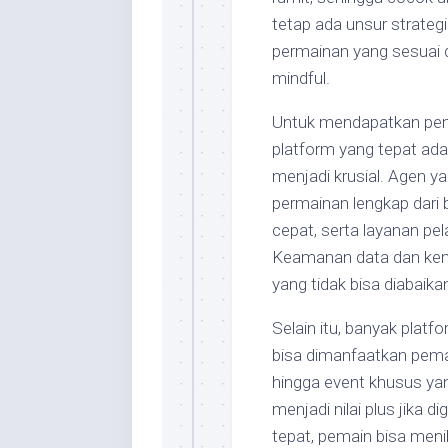
tetap ada unsur strateg
permainan yang sesuai d
mindful.
Untuk mendapatkan pen
platform yang tepat adal
menjadi krusial. Agen y
permainan lengkap dari 
cepat, serta layanan p
Keamanan data dan ken
yang tidak bisa diabaika
Selain itu, banyak pla
bisa dimanfaatkan pemai
hingga event khusus ya
menjadi nilai plus jika
tepat, pemain bisa meni