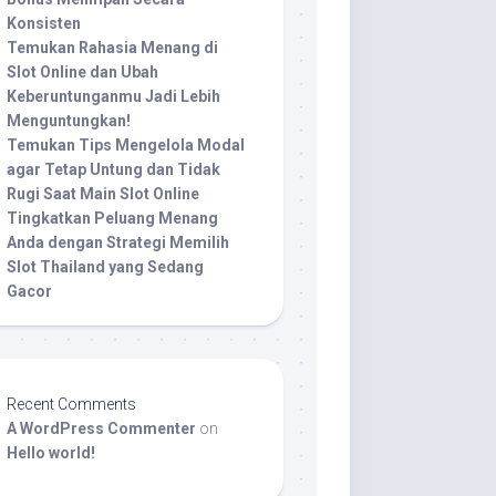
Konsisten
Temukan Rahasia Menang di
Slot Online dan Ubah
Keberuntunganmu Jadi Lebih
Menguntungkan!
Temukan Tips Mengelola Modal
agar Tetap Untung dan Tidak
Rugi Saat Main Slot Online
Tingkatkan Peluang Menang
Anda dengan Strategi Memilih
Slot Thailand yang Sedang
Gacor
Recent Comments
A WordPress Commenter
on
Hello world!