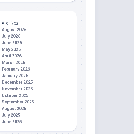
Archives
August 2026
July 2026
June 2026
May 2026
April 2026
March 2026
February 2026
January 2026
December 2025
November 2025
October 2025
September 2025
August 2025
July 2025
June 2025