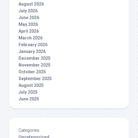
August 2026
July 2026
June 2026
May 2026
April 2026
March 2026
February 2026
January 2026
December 2025
November 2025
October 2025
September 2025
August 2025
July 2025
June 2025
Categories
Uncategorized