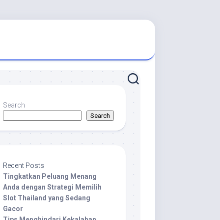
Search
Search
Recent Posts
Tingkatkan Peluang Menang
Anda dengan Strategi Memilih
Slot Thailand yang Sedang
Gacor
Tips Menghindari Kekalahan