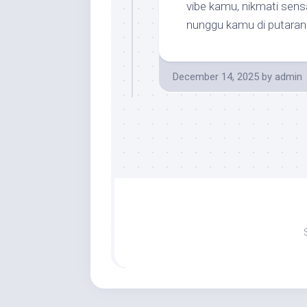
vibe kamu, nikmati sensa
nunggu kamu di putaran 
December 14, 2025
by
admin