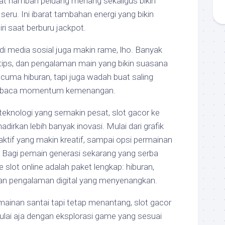
t nambah peluang menang sekaligus bikin
eru. Ini ibarat tambahan energi yang bikin
ri saat berburu jackpot.
i media sosial juga makin rame, lho. Banyak
 tips, dan pengalaman main yang bikin suasana
 cuma hiburan, tapi juga wadah buat saling
go baca momentum kemenangan.
knologi yang semakin pesat, slot gacor ke
dirkan lebih banyak inovasi. Mulai dari grafik
teraktif yang makin kreatif, sampai opsi permainan
i. Bagi pemain generasi sekarang yang serba
slot online adalah paket lengkap: hiburan,
n pengalaman digital yang menyenangkan.
rmainan santai tapi tetap menantang, slot gacor
 Mulai aja dengan eksplorasi game yang sesuai