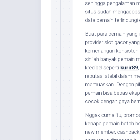
sehingga pengalaman m
situs sudah mengadopsi
data pemain terlindungi 
Buat para pemain yang i
provider slot gacor yang
kemenangan konsisten ad
sinilah banyak pemain 
kredibel seperti
kurir89
reputasi stabil dalam 
memuaskan. Dengan pilih
pemain bisa bebas eks
cocok dengan gaya ber
Nggak cuma itu, promosi
kenapa pemain betah ber
new member, cashback, h