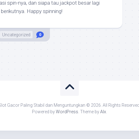
si spin-nya, dan siapa tau jackpot besar lagi
berikutnya. Happy spinning!
Uncategorized
0
Slot Gacor Paling Stabil dan Menguntungkan © 2026. All Rights Reserved
Powered by
WordPress
. Theme by
Alx
.