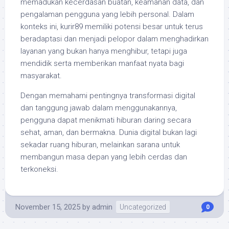
memadukan kecerdasan buatan, keamanan data, dan
pengalaman pengguna yang lebih personal. Dalam
konteks ini, kurir89 memiliki potensi besar untuk terus
beradaptasi dan menjadi pelopor dalam menghadirkan
layanan yang bukan hanya menghibur, tetapi juga
mendidik serta memberikan manfaat nyata bagi
masyarakat.
Dengan memahami pentingnya transformasi digital
dan tanggung jawab dalam menggunakannya,
pengguna dapat menikmati hiburan daring secara
sehat, aman, dan bermakna. Dunia digital bukan lagi
sekadar ruang hiburan, melainkan sarana untuk
membangun masa depan yang lebih cerdas dan
terkoneksi.
November 15, 2025
by
admin
Uncategorized
0