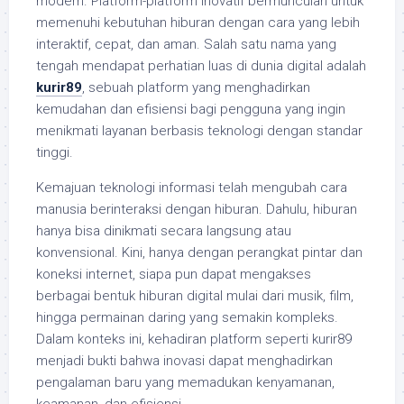
modern. Platform-platform inovatif bermunculan untuk
memenuhi kebutuhan hiburan dengan cara yang lebih
interaktif, cepat, dan aman. Salah satu nama yang
tengah mendapat perhatian luas di dunia digital adalah
kurir89
, sebuah platform yang menghadirkan
kemudahan dan efisiensi bagi pengguna yang ingin
menikmati layanan berbasis teknologi dengan standar
tinggi.
Kemajuan teknologi informasi telah mengubah cara
manusia berinteraksi dengan hiburan. Dahulu, hiburan
hanya bisa dinikmati secara langsung atau
konvensional. Kini, hanya dengan perangkat pintar dan
koneksi internet, siapa pun dapat mengakses
berbagai bentuk hiburan digital mulai dari musik, film,
hingga permainan daring yang semakin kompleks.
Dalam konteks ini, kehadiran platform seperti kurir89
menjadi bukti bahwa inovasi dapat menghadirkan
pengalaman baru yang memadukan kenyamanan,