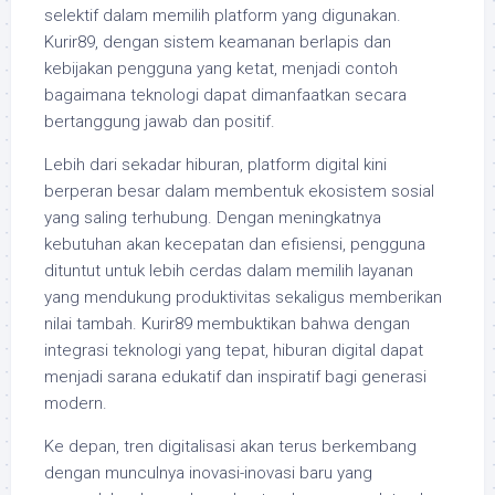
selektif dalam memilih platform yang digunakan.
Kurir89, dengan sistem keamanan berlapis dan
kebijakan pengguna yang ketat, menjadi contoh
bagaimana teknologi dapat dimanfaatkan secara
bertanggung jawab dan positif.
Lebih dari sekadar hiburan, platform digital kini
berperan besar dalam membentuk ekosistem sosial
yang saling terhubung. Dengan meningkatnya
kebutuhan akan kecepatan dan efisiensi, pengguna
dituntut untuk lebih cerdas dalam memilih layanan
yang mendukung produktivitas sekaligus memberikan
nilai tambah. Kurir89 membuktikan bahwa dengan
integrasi teknologi yang tepat, hiburan digital dapat
menjadi sarana edukatif dan inspiratif bagi generasi
modern.
Ke depan, tren digitalisasi akan terus berkembang
dengan munculnya inovasi-inovasi baru yang