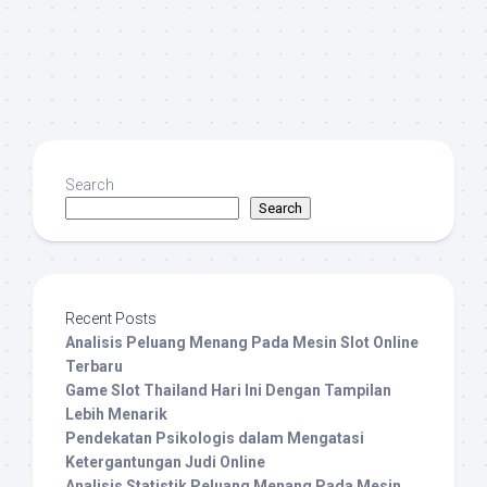
Search
Search
Recent Posts
Analisis Peluang Menang Pada Mesin Slot Online
Terbaru
Game Slot Thailand Hari Ini Dengan Tampilan
Lebih Menarik
Pendekatan Psikologis dalam Mengatasi
Ketergantungan Judi Online
Analisis Statistik Peluang Menang Pada Mesin