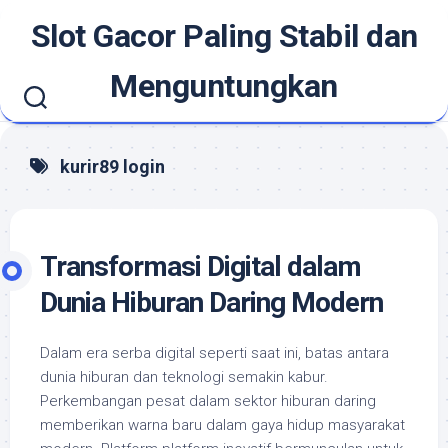
Skip
Slot Gacor Paling Stabil dan
to
content
Menguntungkan
kurir89 login
Transformasi Digital dalam
Dunia Hiburan Daring Modern
Dalam era serba digital seperti saat ini, batas antara
dunia hiburan dan teknologi semakin kabur.
Perkembangan pesat dalam sektor hiburan daring
memberikan warna baru dalam gaya hidup masyarakat