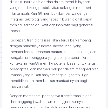
dituntut untuk lebih cerdas dalam memilih layanan
yang mendukung produktivitas sekaligus memberikan
nilai tambah. Kurir89 membuktikan bahwa dengan
integrasi teknologi yang tepat, hiburan digital dapat
menjadi sarana edukatif dan inspiratif bagi generasi
modern.
Ke depan, tren digitalisasi akan terus berkembang
dengan munculnya inovasi-inovasi baru yang
memadukan kecerdasan buatan, keamanan data, dan
pengalaman pengguna yang lebih personal. Dalam
konteks ini, kurir89 memiliki potensi besar untuk terus
beradaptasi dan menjadi pelopor dalam menghadirkan
layanan yang bukan hanya menghibur, tetapi juga
mendidik serta memberikan manfaat nyata bagi
masyarakat.
Dengan memahami pentingnya transformasi digital
dan tanggung jawab dalam menggunakannya,
pengguna dapat menikmati hiburan daring secara