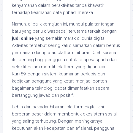
kenyamanan dalam beraktivitas tanpa khawatir
terhadap keamanan data pribadi mereka.
Namun, di balik kemajuan ini, muncul pula tantangan
baru yang perlu diwaspadai, terutama terkait dengan
judi online
yang semakin marak di dunia digital.
Aktivitas tersebut sering kali disamarkan dalam bentuk
permainan daring atau platform hiburan. Oleh karena
itu, penting bagi pengguna untuk tetap waspada dan
selektif dalam memilih platform yang digunakan.
Kurir89, dengan sistem keamanan berlapis dan
kebijakan pengguna yang ketat, menjadi contoh
bagaimana teknologi dapat dimanfaatkan secara
bertanggung jawab dan positif.
Lebih dari sekadar hiburan, platform digital kini
berperan besar dalam membentuk ekosistem sosial
yang saling terhubung. Dengan meningkatnya
kebutuhan akan kecepatan dan efisiensi, pengguna