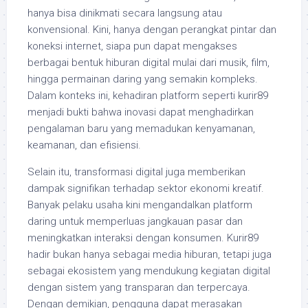
hanya bisa dinikmati secara langsung atau
konvensional. Kini, hanya dengan perangkat pintar dan
koneksi internet, siapa pun dapat mengakses
berbagai bentuk hiburan digital mulai dari musik, film,
hingga permainan daring yang semakin kompleks.
Dalam konteks ini, kehadiran platform seperti kurir89
menjadi bukti bahwa inovasi dapat menghadirkan
pengalaman baru yang memadukan kenyamanan,
keamanan, dan efisiensi.
Selain itu, transformasi digital juga memberikan
dampak signifikan terhadap sektor ekonomi kreatif.
Banyak pelaku usaha kini mengandalkan platform
daring untuk memperluas jangkauan pasar dan
meningkatkan interaksi dengan konsumen. Kurir89
hadir bukan hanya sebagai media hiburan, tetapi juga
sebagai ekosistem yang mendukung kegiatan digital
dengan sistem yang transparan dan terpercaya.
Dengan demikian, pengguna dapat merasakan