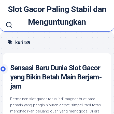
Skip
Slot Gacor Paling Stabil dan
to
content
Menguntungkan
kurir89
Sensasi Baru Dunia Slot Gacor
yang Bikin Betah Main Berjam-
jam
Permainan slot gacor terus jadi magnet buat para
pemain yang pengin hiburan cepat, simpel, tapi tetap
menghadirkan peluang cuan yang menggoda. Di era