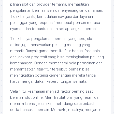
pilihan slot dari provider ternama, memastikan
pengalaman bermain selalu menyenangkan dan aman.
Tidak hanya itu, kemudahan navigasi dan layanan
pelanggan yang responsif membuat pemain merasa
nyaman dan terbantu dalam setiap langkah permainan.
Tidak hanya pengalaman bermain yang seru, slot
online juga menawarkan peluang menang yang
menarik. Banyak game memiliki fitur bonus, free spin,
dan jackpot progresif yang bisa meningkatkan peluang
kemenangan. Dengan memahami pola permainan dan
memanfaatkan fitur-fitur tersebut, pemain bisa
meningkatkan potensi kemenangan mereka tanpa
harus mengandalkan keberuntungan semata.
Selain itu, keamanan menjadi faktor penting saat
bermain slot online. Memilih platform yang resmi dan
memiliki lisensi jelas akan melindungi data pribadi
serta transaksi pemain. Meme4d, misalnya, menjamin