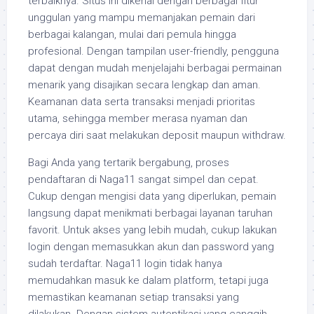
terbaiknya. Situs ini dikenal dengan berbagai fitur
unggulan yang mampu memanjakan pemain dari
berbagai kalangan, mulai dari pemula hingga
profesional. Dengan tampilan user-friendly, pengguna
dapat dengan mudah menjelajahi berbagai permainan
menarik yang disajikan secara lengkap dan aman.
Keamanan data serta transaksi menjadi prioritas
utama, sehingga member merasa nyaman dan
percaya diri saat melakukan deposit maupun withdraw.
Bagi Anda yang tertarik bergabung, proses
pendaftaran di Naga11 sangat simpel dan cepat.
Cukup dengan mengisi data yang diperlukan, pemain
langsung dapat menikmati berbagai layanan taruhan
favorit. Untuk akses yang lebih mudah, cukup lakukan
login dengan memasukkan akun dan password yang
sudah terdaftar. Naga11 login tidak hanya
memudahkan masuk ke dalam platform, tetapi juga
memastikan keamanan setiap transaksi yang