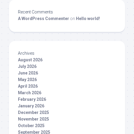
Recent Comments
A WordPress Commenter
on
Hello world!
Archives
August 2026
July 2026
June 2026
May 2026
April 2026
March 2026
February 2026
January 2026
December 2025
November 2025
October 2025
September 2025