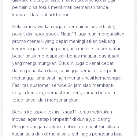
dilakukan. Dengan sistem autentikasi yang canggih,
pemain bisa fokus menikmati permainan tanpa
khawatir data pribadi bocor.
Selain menawarkan ragam permainan seperti slot,
poker, dan sportsbook, Naga11 juga rutin mengadakan
promo menarik yang dapat meningkatkan peluang
kemenangan. Setiap pengguna memiliki kesempatan
besar untuk mendapatkan bonus maupun cashback
yang menguntungkan. Situs ini juga dikenal cepat
dalam penarikan dana, sehingga pemain tidak perlu
menunggu lama saat ingin menarik hasil kemenangan.
Fasilitas customer service 24 jam siap membantu
segala kendala, memastikan pengalaman bermain
tetap lancar dan menyenangkan.
Beralih ke aspek teknis, Naga11 terus melakukan
inovasi agar tetap kompetitif di dunia judi daring.
Pengembangan aplikasi mobile memudahkan akses
kapan saja dan di mana saja, sehingga pengguna bisa