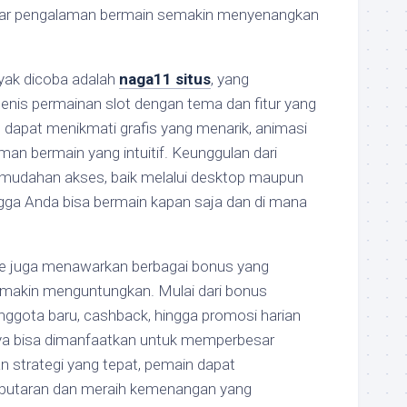
gar pengalaman bermain semakin menyenangkan
ayak dicoba adalah
naga11 situs
, yang
enis permainan slot dengan tema dan fitur yang
n dapat menikmati grafis yang menarik, animasi
man bermain yang intuitif. Keunggulan dari
mudahan akses, baik melalui desktop maupun
ngga Anda bisa bermain kapan saja dan di mana
line juga menawarkan berbagai bonus yang
akin menguntungkan. Mulai dari bonus
nggota baru, cashback, hingga promosi harian
a bisa dimanfaatkan untuk memperbesar
 strategi yang tepat, pemain dapat
putaran dan meraih kemenangan yang