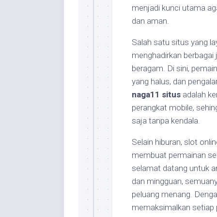
menjadi kunci utama a
dan aman.
Salah satu situs yang l
menghadirkan berbagai j
beragam. Di sini, pemai
yang halus, dan pengala
naga11 situs
adalah ke
perangkat mobile, sehi
saja tanpa kendala.
Selain hiburan, slot on
membuat permainan sem
selamat datang untuk a
dan mingguan, semuany
peluang menang. Dengan
memaksimalkan setiap 