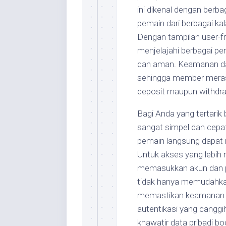
ini dikenal dengan ber
pemain dari berbagai kal
Dengan tampilan user-f
menjelajahi berbagai pe
dan aman. Keamanan dat
sehingga member meras
deposit maupun withdr
Bagi Anda yang tertarik
sangat simpel dan cepat
pemain langsung dapat m
Untuk akses yang lebih 
memasukkan akun dan p
tidak hanya memudahkan
memastikan keamanan se
autentikasi yang cangg
khawatir data pribadi bo