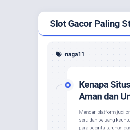
Skip
Slot Gacor Paling 
to
content
naga11
Kenapa Situs 
Aman dan U
Mencari platform judi 
seru dan peluang keunt
para pecinta taruhan dar