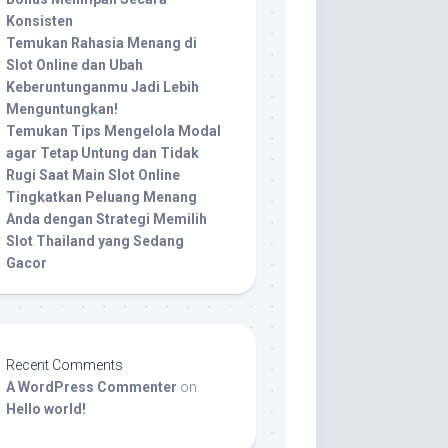
Konsisten
Temukan Rahasia Menang di
Slot Online dan Ubah
Keberuntunganmu Jadi Lebih
Menguntungkan!
Temukan Tips Mengelola Modal
agar Tetap Untung dan Tidak
Rugi Saat Main Slot Online
Tingkatkan Peluang Menang
Anda dengan Strategi Memilih
Slot Thailand yang Sedang
Gacor
Recent Comments
A WordPress Commenter
on
Hello world!