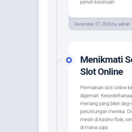
penuh keseruan.
December 27, 2025
by
admin
Menikmati S
Slot Online
Permainan slot online ki
digemari. Kesederhanaan
menang yang bikin deg
peruntungan mereka. Di e
mesin di kasino fisik; s
di mana saja.