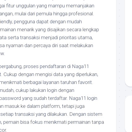
bagai fitur unggulan yang mampu memanjakan
angan, mulai dari pemula hingga profesional.
riendly, pengguna dapat dengan mudah
rmainan menarik yang disajikan secara lengkap
a serta transaksi menjadi prioritas utama,
a nyaman dan percaya diri saat melakukan
aw.
 bergabung, proses pendaftaran di Naga11
. Cukup dengan mengisi data yang diperlukan,
enikmati berbagai layanan taruhan favorit.
mudah, cukup lakukan login dengan
assword yang sudah terdaftar. Naga11 login
 masuk ke dalam platform, tetapi juga
tiap transaksi yang dilakukan. Dengan sistem
ih, pemain bisa fokus menikmati permainan tanpa
cor.