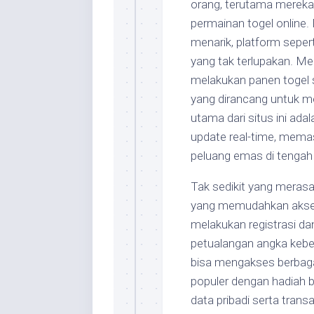
orang, terutama mereka
permainan togel online
menarik, platform seper
yang tak terlupakan. Me
melakukan panen togel
yang dirancang untuk me
utama dari situs ini a
update real-time, memas
peluang emas di tengah 
Tak sedikit yang meras
yang memudahkan akses
melakukan registrasi da
petualangan angka keber
bisa mengakses berbaga
populer dengan hadiah 
data pribadi serta trans