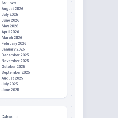
Archives
August 2026
July 2026
June 2026
May 2026
April 2026
March 2026
February 2026
January 2026
December 2025
November 2025
October 2025
September 2025
August 2025
July 2025
June 2025
Categories