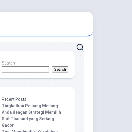
Search
Search
Recent Posts
Tingkatkan Peluang Menang
Anda dengan Strategi Memilih
Slot Thailand yang Sedang
Gacor
Tips Menghindari Kekalahan