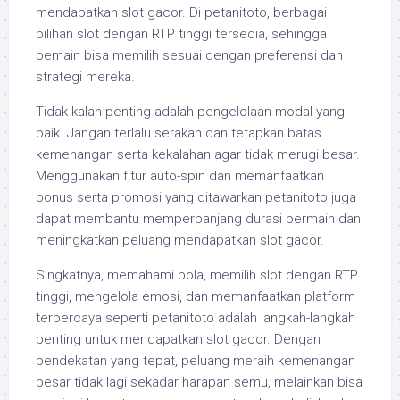
mendapatkan slot gacor. Di petanitoto, berbagai
pilihan slot dengan RTP tinggi tersedia, sehingga
pemain bisa memilih sesuai dengan preferensi dan
strategi mereka.
Tidak kalah penting adalah pengelolaan modal yang
baik. Jangan terlalu serakah dan tetapkan batas
kemenangan serta kekalahan agar tidak merugi besar.
Menggunakan fitur auto-spin dan memanfaatkan
bonus serta promosi yang ditawarkan petanitoto juga
dapat membantu memperpanjang durasi bermain dan
meningkatkan peluang mendapatkan slot gacor.
Singkatnya, memahami pola, memilih slot dengan RTP
tinggi, mengelola emosi, dan memanfaatkan platform
terpercaya seperti petanitoto adalah langkah-langkah
penting untuk mendapatkan slot gacor. Dengan
pendekatan yang tepat, peluang meraih kemenangan
besar tidak lagi sekadar harapan semu, melainkan bisa