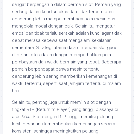
sangat berpengaruh dalam bermain slot. Pemain yang
sedang dalam kondisi fokus dan tidak terburu-buru
cenderung lebih mampu membaca pola mesin dan
mengelola modal dengan baik. Selain itu, mengatur
emosi dan tidak terlalu serakah adalah kunci agar tidak
cepat merasa kecewa saat mengalami kekalahan
sementara. Strategi utama dalam mencari slot gacor
di petanitoto adalah dengan memperhatikan pola
pembayaran dan waktu bermain yang tepat. Beberapa
pemain berpendapat bahwa mesin tertentu
cenderung lebih sering memberikan kemenangan di
waktu tertentu, seperti saat jam-jam tertentu di malam
hari.
Selain itu, penting juga untuk memilih slot dengan
tingkat RTP (Return to Player) yang tinggi, biasanya di
atas 96%. Slot dengan RTP tinggi memiliki peluang
lebih besar untuk memberikan kemenangan secara
konsisten, sehingga meningkatkan peluang