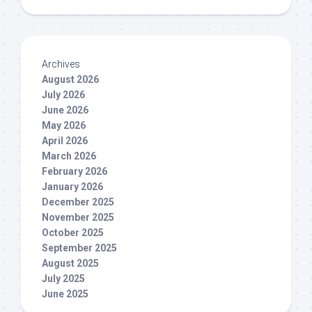
Archives
August 2026
July 2026
June 2026
May 2026
April 2026
March 2026
February 2026
January 2026
December 2025
November 2025
October 2025
September 2025
August 2025
July 2025
June 2025