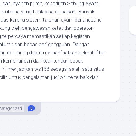
 dan layanan prima, kehadiran Sabung Ayam
k utama yang tidak bisa diabaikan. Banyak
uas karena sistem taruhan ayam berlangsung
ukung oleh pengawasan ketat dari operator.
g terpercaya memastikan setiap kegiatan
 aturan dan bebas dari gangguan. Dengan
r judi daring dapat memanfaatkan seluruh fitur
ih kemenangan dan keuntungan besar.
ini menjadikan ws168 sebagai salah satu situs
pilih untuk pengalaman judi online terbaik dan
categorized
0