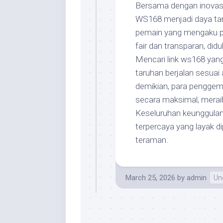
Bersama dengan inovasi
WS168 menjadi daya tari
pemain yang mengaku p
fair dan transparan, did
Mencari link ws168 yan
taruhan berjalan sesuai
demikian, para penggema
secara maksimal, mera
Keseluruhan keunggulan 
terpercaya yang layak di
teraman.
March 25, 2026
by
admin
Un