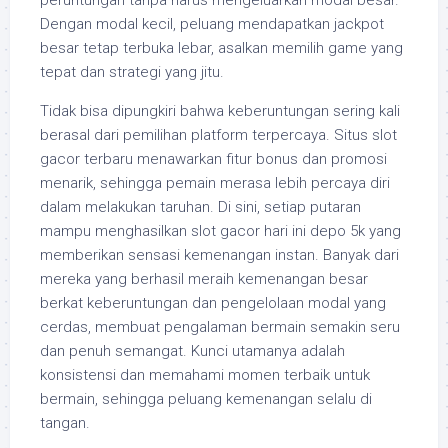
peruntungan tanpa harus mengeluarkan modal besar.
Dengan modal kecil, peluang mendapatkan jackpot
besar tetap terbuka lebar, asalkan memilih game yang
tepat dan strategi yang jitu.
Tidak bisa dipungkiri bahwa keberuntungan sering kali
berasal dari pemilihan platform terpercaya. Situs slot
gacor terbaru menawarkan fitur bonus dan promosi
menarik, sehingga pemain merasa lebih percaya diri
dalam melakukan taruhan. Di sini, setiap putaran
mampu menghasilkan slot gacor hari ini depo 5k yang
memberikan sensasi kemenangan instan. Banyak dari
mereka yang berhasil meraih kemenangan besar
berkat keberuntungan dan pengelolaan modal yang
cerdas, membuat pengalaman bermain semakin seru
dan penuh semangat. Kunci utamanya adalah
konsistensi dan memahami momen terbaik untuk
bermain, sehingga peluang kemenangan selalu di
tangan.