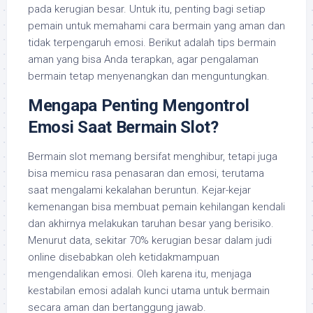
pada kerugian besar. Untuk itu, penting bagi setiap
pemain untuk memahami cara bermain yang aman dan
tidak terpengaruh emosi. Berikut adalah tips bermain
aman yang bisa Anda terapkan, agar pengalaman
bermain tetap menyenangkan dan menguntungkan.
Mengapa Penting Mengontrol
Emosi Saat Bermain Slot?
Bermain slot memang bersifat menghibur, tetapi juga
bisa memicu rasa penasaran dan emosi, terutama
saat mengalami kekalahan beruntun. Kejar-kejar
kemenangan bisa membuat pemain kehilangan kendali
dan akhirnya melakukan taruhan besar yang berisiko.
Menurut data, sekitar 70% kerugian besar dalam judi
online disebabkan oleh ketidakmampuan
mengendalikan emosi. Oleh karena itu, menjaga
kestabilan emosi adalah kunci utama untuk bermain
secara aman dan bertanggung jawab.