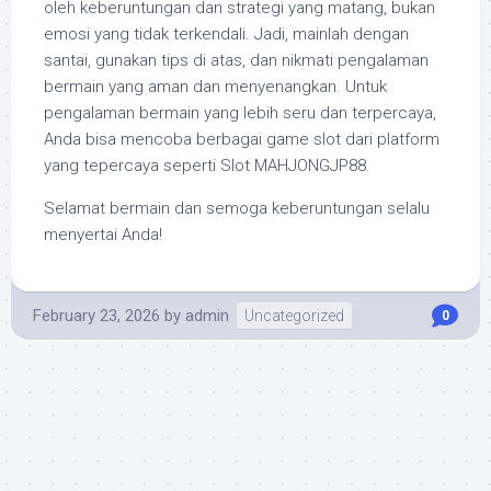
oleh keberuntungan dan strategi yang matang, bukan
emosi yang tidak terkendali. Jadi, mainlah dengan
santai, gunakan tips di atas, dan nikmati pengalaman
bermain yang aman dan menyenangkan. Untuk
pengalaman bermain yang lebih seru dan terpercaya,
Anda bisa mencoba berbagai game slot dari platform
yang tepercaya seperti Slot MAHJONGJP88.
Selamat bermain dan semoga keberuntungan selalu
menyertai Anda!
February 23, 2026
by
admin
Uncategorized
0