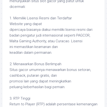
menunjukkan situs slot gacor yang patut untuk
dicermati:
1. Memiliki Lisensi Resmi dan Terdaftar
Website yang dapat
dipercaya biasanya diakui memiliki lisensi resmi dari
badan pengatur judi internasional seperti PAGCOR,
Malta Gaming Authority, atau Curacao. Lisensi
ini memastikan keamanan dan
keadilan dalam permainan.
2. Menawarkan Bonus Berlimpah
Situs gacor umumnya menawarkan bonus setoran,
cashback, putaran gratis, dan
promosi lain yang dapat meningkatkan
peluang keberhasilan bagi pemain.
3. RTP Tinggi
Return to Player (RTP) adalah persentase kemenangan