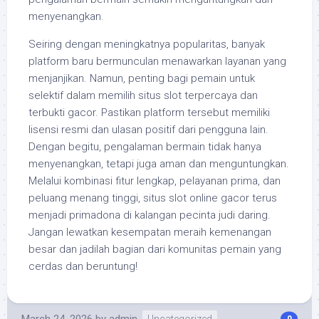
menyenangkan.
Seiring dengan meningkatnya popularitas, banyak
platform baru bermunculan menawarkan layanan yang
menjanjikan. Namun, penting bagi pemain untuk
selektif dalam memilih situs slot terpercaya dan
terbukti gacor. Pastikan platform tersebut memiliki
lisensi resmi dan ulasan positif dari pengguna lain.
Dengan begitu, pengalaman bermain tidak hanya
menyenangkan, tetapi juga aman dan menguntungkan.
Melalui kombinasi fitur lengkap, pelayanan prima, dan
peluang menang tinggi, situs slot online gacor terus
menjadi primadona di kalangan pecinta judi daring.
Jangan lewatkan kesempatan meraih kemenangan
besar dan jadilah bagian dari komunitas pemain yang
cerdas dan beruntung!