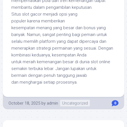
memperhatikan pola dan tren kemenangan dapat
membantu dalam pengambilan keputusan.
Situs slot gacor menjadi opsi yang
populer karena memberikan
kesempatan menang yang besar dan bonus yang
banyak. Namun, sangat penting bagi pemain untuk
selalu memilih platform yang dapat dipercaya dan
menerapkan strategi permainan yang sesuai. Dengan
kombinasi keduanya, kesempatan Anda
untuk meraih kemenangan besar di dunia slot online
semakin terbuka lebar. Jangan lupakan untuk
bermain dengan penuh tanggung jawab
dan menghargai setiap prosesnya.
October 18, 2025
by
admin
Uncategorized
0