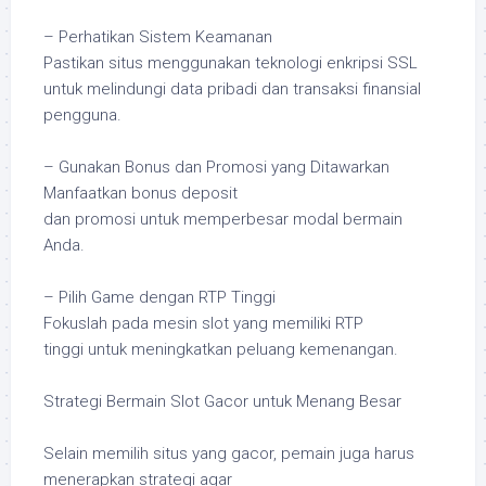
– Perhatikan Sistem Keamanan
Pastikan situs menggunakan teknologi enkripsi SSL
untuk melindungi data pribadi dan transaksi finansial
pengguna.
– Gunakan Bonus dan Promosi yang Ditawarkan
Manfaatkan bonus deposit
dan promosi untuk memperbesar modal bermain
Anda.
– Pilih Game dengan RTP Tinggi
Fokuslah pada mesin slot yang memiliki RTP
tinggi untuk meningkatkan peluang kemenangan.
Strategi Bermain Slot Gacor untuk Menang Besar
Selain memilih situs yang gacor, pemain juga harus
menerapkan strategi agar