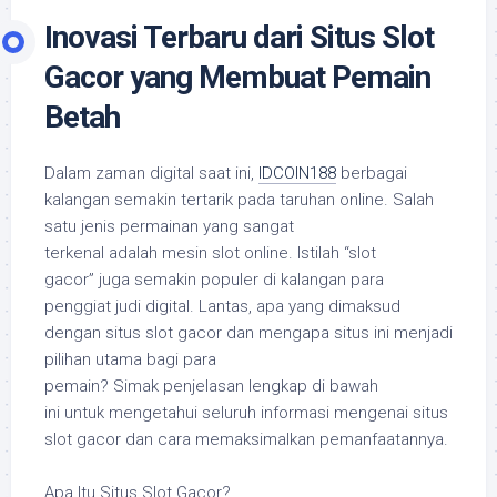
Inovasi Terbaru dari Situs Slot
Gacor yang Membuat Pemain
Betah
Dalam zaman digital saat ini,
IDCOIN188
berbagai
kalangan semakin tertarik pada taruhan online. Salah
satu jenis permainan yang sangat
terkenal adalah mesin slot online. Istilah “slot
gacor” juga semakin populer di kalangan para
penggiat judi digital. Lantas, apa yang dimaksud
dengan situs slot gacor dan mengapa situs ini menjadi
pilihan utama bagi para
pemain? Simak penjelasan lengkap di bawah
ini untuk mengetahui seluruh informasi mengenai situs
slot gacor dan cara memaksimalkan pemanfaatannya.
Apa Itu Situs Slot Gacor?