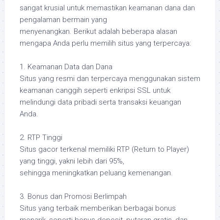
sangat krusial untuk memastikan keamanan dana dan
pengalaman bermain yang
menyenangkan. Berikut adalah beberapa alasan
mengapa Anda perlu memilih situs yang terpercaya:
1. Keamanan Data dan Dana
Situs yang resmi dan terpercaya menggunakan sistem
keamanan canggih seperti enkripsi SSL untuk
melindungi data pribadi serta transaksi keuangan
Anda.
2. RTP Tinggi
Situs gacor terkenal memiliki RTP (Return to Player)
yang tinggi, yakni lebih dari 95%,
sehingga meningkatkan peluang kemenangan.
3. Bonus dan Promosi Berlimpah
Situs yang terbaik memberikan berbagai bonus