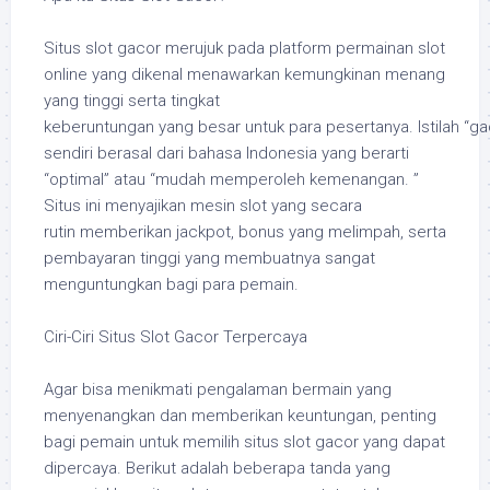
Situs slot gacor merujuk pada platform permainan slot
online yang dikenal menawarkan kemungkinan menang
yang tinggi serta tingkat
keberuntungan yang besar untuk para pesertanya. Istilah “ga
sendiri berasal dari bahasa Indonesia yang berarti
“optimal” atau “mudah memperoleh kemenangan. ”
Situs ini menyajikan mesin slot yang secara
rutin memberikan jackpot, bonus yang melimpah, serta
pembayaran tinggi yang membuatnya sangat
menguntungkan bagi para pemain.
Ciri-Ciri Situs Slot Gacor Terpercaya
Agar bisa menikmati pengalaman bermain yang
menyenangkan dan memberikan keuntungan, penting
bagi pemain untuk memilih situs slot gacor yang dapat
dipercaya. Berikut adalah beberapa tanda yang