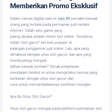
Memberikan Promo Eksklusif
Dalam zaman digital saat ini,
kaw 89
semakin banyak
orang yang tertarik pada permainan judi melalui
internet. Salah satu game yang
paling disukai adalah mesin slot online. Terutama,
istilah “slot gacor” kini kian populer di
kalangan penggemar judi online. Lalu, apa yang
dimaksud dengan situs slot gacor, dan apa yang
membuatnya menjadi
pilihan banyak pemain? Simak penjelasan
mendalam berikut ini untuk mengetahui semua yang
berkaitan dengan situs slot gacor dan
cara untuk memanfaatkannya seefisien mungkin.
Apa Itu Situs Slot Gacor?
Situs slot gacor merujuk pada platform permainan slot