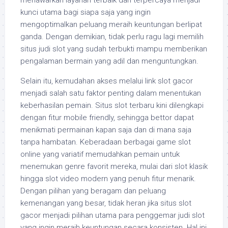
menawarkan layanan terbaik dan terpercaya menjadi
kunci utama bagi siapa saja yang ingin
mengoptimalkan peluang meraih keuntungan berlipat
ganda. Dengan demikian, tidak perlu ragu lagi memilih
situs judi slot yang sudah terbukti mampu memberikan
pengalaman bermain yang adil dan menguntungkan.
Selain itu, kemudahan akses melalui link slot gacor
menjadi salah satu faktor penting dalam menentukan
keberhasilan pemain. Situs slot terbaru kini dilengkapi
dengan fitur mobile friendly, sehingga bettor dapat
menikmati permainan kapan saja dan di mana saja
tanpa hambatan. Keberadaan berbagai game slot
online yang variatif memudahkan pemain untuk
menemukan genre favorit mereka, mulai dari slot klasik
hingga slot video modern yang penuh fitur menarik.
Dengan pilihan yang beragam dan peluang
kemenangan yang besar, tidak heran jika situs slot
gacor menjadi pilihan utama para penggemar judi slot
yang ingin meraih keuntungan secara konsisten. Hal ini