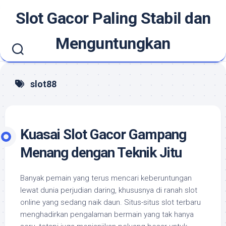
Skip
Slot Gacor Paling Stabil dan
to
content
Menguntungkan
slot88
Kuasai Slot Gacor Gampang
Menang dengan Teknik Jitu
Banyak pemain yang terus mencari keberuntungan
lewat dunia perjudian daring, khususnya di ranah slot
online yang sedang naik daun. Situs-situs slot terbaru
menghadirkan pengalaman bermain yang tak hanya