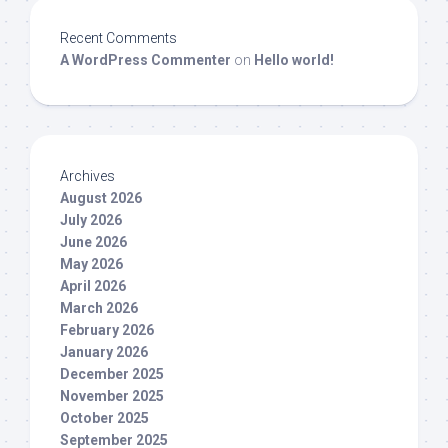
Recent Comments
A WordPress Commenter
on
Hello world!
Archives
August 2026
July 2026
June 2026
May 2026
April 2026
March 2026
February 2026
January 2026
December 2025
November 2025
October 2025
September 2025