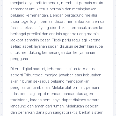
menjadi daya tarik tersendiri, membuat pemain makin
semangat untuk terus bermain dan meningkatkan
peluang kemenangan. Dengan bergabung melalui
tribuntogel login, pemain dapat memanfaatkan semua
fasilitas eksklusif yang disediakan, termasuk akses ke
berbagai prediksi dan analisis agar peluang meraih
jackpot semakin besar. Tidak perlu ragu lagi, karena
setiap aspek layanan sudah disusun sedemikian rupa
untuk mendukung kemenangan dan kenyamanan
pengguna.
Di era digital saat ini, keberadaan situs toto online
seperti Tribuntogel menjadi jawaban atas kebutuhan
akan hiburan sekaligus peluang mendapatkan
penghasilan tambahan. Melalui platform ini, pemain
tidak perlu lagi repot mencari bandar atau agen
tradisional, karena semuanya dapat diakses secara
langsung dan aman dari rumah. Melakukan deposit
dan penarikan dana pun sangat praktis, berkat sistem