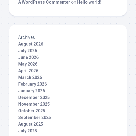
A WordPress Commenter
on
Hello world!
Archives
August 2026
July 2026
June 2026
May 2026
April 2026
March 2026
February 2026
January 2026
December 2025
November 2025
October 2025
September 2025
August 2025
July 2025