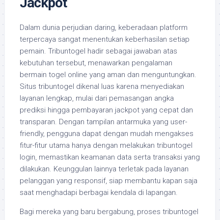
Jackpot
Dalam dunia perjudian daring, keberadaan platform
terpercaya sangat menentukan keberhasilan setiap
pemain. Tribuntogel hadir sebagai jawaban atas
kebutuhan tersebut, menawarkan pengalaman
bermain togel online yang aman dan menguntungkan.
Situs tribuntogel dikenal luas karena menyediakan
layanan lengkap, mulai dari pemasangan angka
prediksi hingga pembayaran jackpot yang cepat dan
transparan. Dengan tampilan antarmuka yang user-
friendly, pengguna dapat dengan mudah mengakses
fitur-fitur utama hanya dengan melakukan tribuntogel
login, memastikan keamanan data serta transaksi yang
dilakukan. Keunggulan lainnya terletak pada layanan
pelanggan yang responsif, siap membantu kapan saja
saat menghadapi berbagai kendala di lapangan.
Bagi mereka yang baru bergabung, proses tribuntogel