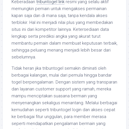
Keberadaan
tribuntogel link
resmi yang selalu aktif
memungkin pemain untuk mengakses permainan
kapan saja dan di mana saja, tanpa kendala akses
terblokir. Hal ini menjadi nilai plus yang membedakan
situs ini dari kompetitor lainnya. Ketersediaan data
lengkap serta prediksi angka yang akurat turut
membantu pemain dalam membuat keputusan terbaik,
sehingga peluang menang menjadi lebih besar dari
sebelumnya.
Tidak heran jika tribuntogel semakin diminati oleh
berbagai kalangan, mulai dari pemula hingga bandar
togel berpengalaman. Dengan sistem yang transparan
dan layanan customer support yang ramah, mereka
mampu menciptakan suasana bermain yang
menyenangkan sekaligus menantang. Melalui berbagai
kemudahan seperti tribuntogel login dan akses cepat
ke berbagai fitur unggulan, para member merasa
seperti mendapatkan pengalaman bermain yang