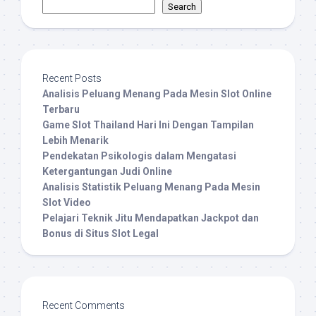
Search
Recent Posts
Analisis Peluang Menang Pada Mesin Slot Online
Terbaru
Game Slot Thailand Hari Ini Dengan Tampilan
Lebih Menarik
Pendekatan Psikologis dalam Mengatasi
Ketergantungan Judi Online
Analisis Statistik Peluang Menang Pada Mesin
Slot Video
Pelajari Teknik Jitu Mendapatkan Jackpot dan
Bonus di Situs Slot Legal
Recent Comments