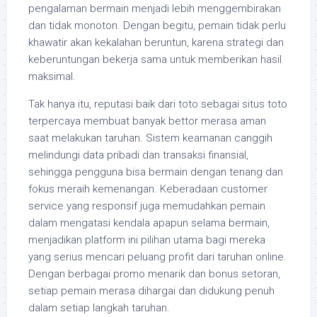
pengalaman bermain menjadi lebih menggembirakan
dan tidak monoton. Dengan begitu, pemain tidak perlu
khawatir akan kekalahan beruntun, karena strategi dan
keberuntungan bekerja sama untuk memberikan hasil
maksimal.
Tak hanya itu, reputasi baik dari toto sebagai situs toto
terpercaya membuat banyak bettor merasa aman
saat melakukan taruhan. Sistem keamanan canggih
melindungi data pribadi dan transaksi finansial,
sehingga pengguna bisa bermain dengan tenang dan
fokus meraih kemenangan. Keberadaan customer
service yang responsif juga memudahkan pemain
dalam mengatasi kendala apapun selama bermain,
menjadikan platform ini pilihan utama bagi mereka
yang serius mencari peluang profit dari taruhan online.
Dengan berbagai promo menarik dan bonus setoran,
setiap pemain merasa dihargai dan didukung penuh
dalam setiap langkah taruhan.