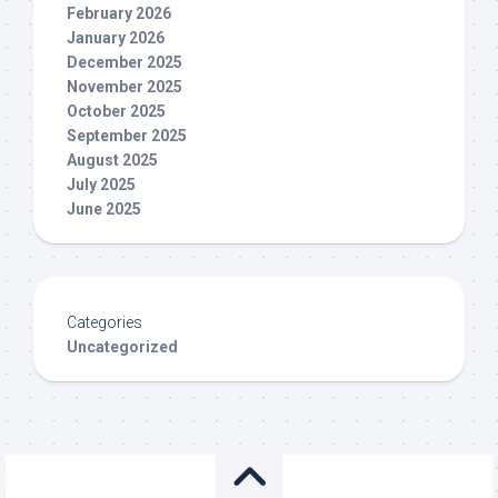
February 2026
January 2026
December 2025
November 2025
October 2025
September 2025
August 2025
July 2025
June 2025
Categories
Uncategorized