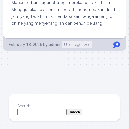
Macau terbaru, agar strategi mereka semakin tajam.
Menggunakan platform ini berarti menempatkan diri di
jalur yang tepat untuk mendapatkan pengalaman judi
online yang menyenangkan dan penuh peluang.
February 18, 2026
by
admin
Uncategorized
0
Search
Search