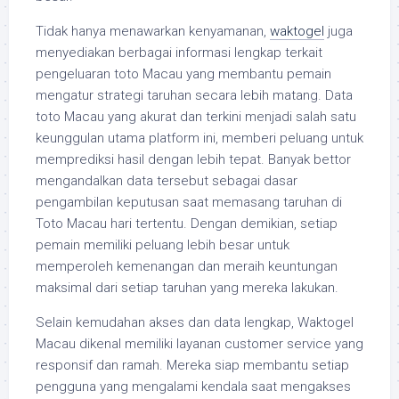
Tidak hanya menawarkan kenyamanan,
waktogel
juga
menyediakan berbagai informasi lengkap terkait
pengeluaran toto Macau yang membantu pemain
mengatur strategi taruhan secara lebih matang. Data
toto Macau yang akurat dan terkini menjadi salah satu
keunggulan utama platform ini, memberi peluang untuk
memprediksi hasil dengan lebih tepat. Banyak bettor
mengandalkan data tersebut sebagai dasar
pengambilan keputusan saat memasang taruhan di
Toto Macau hari tertentu. Dengan demikian, setiap
pemain memiliki peluang lebih besar untuk
memperoleh kemenangan dan meraih keuntungan
maksimal dari setiap taruhan yang mereka lakukan.
Selain kemudahan akses dan data lengkap, Waktogel
Macau dikenal memiliki layanan customer service yang
responsif dan ramah. Mereka siap membantu setiap
pengguna yang mengalami kendala saat mengakses