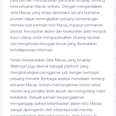
para pemain mendapatkan gambaran lengkap tentang
hasil keluaran Macau terbaru. Dengan mengandalkan
data Macau yang selalu diperbarui secara real-time,
pemain dapat meningkatkan peluang kemenangan
mereka saat bermain toto Macau maupun permainan
lainnya. Kecepatan akses dan keakuratan data menjadi
kunci utama untuk mengoptimalkan strategi taruhan
dan menghindari kerugian besar yang disebabkan
ketidakpastian informasi.
Selain menyediakan data Macau yang lengkap,
Waktogel juga dikenal sebagai platform yang
menghubungkan penggemar judi dengan berbagai
peluang menarik. Berbagai analisis mendalam tentang
keluaran Macau terbaru memungkinkan bettor untuk
merancang prediksi lebih akurat dan mengurangi risiko
kekalahan. Banyak pemain berpengalaman
menganggap bahwa keberhasilan dalam toto Macau
sangat dipengaruhi oleh seberapa baik mereka