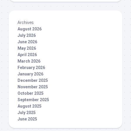
Archives
August 2026
July 2026
June 2026
May 2026
April 2026
March 2026
February 2026
January 2026
December 2025
November 2025
October 2025
September 2025
August 2025
July 2025
June 2025