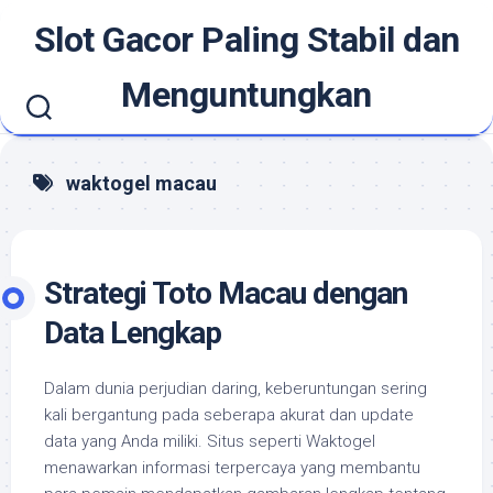
Skip
Slot Gacor Paling Stabil dan
to
content
Menguntungkan
waktogel macau
Strategi Toto Macau dengan
Data Lengkap
Dalam dunia perjudian daring, keberuntungan sering
kali bergantung pada seberapa akurat dan update
data yang Anda miliki. Situs seperti Waktogel
menawarkan informasi terpercaya yang membantu