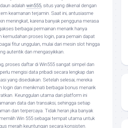
 daun adalah
win555
, situs yang dikenal dengan
tem keamanan terjamin. Saat ini, antusiasme
kin meningkat, karena banyak pengguna merasa
akses berbagai permainan menarik hanya
an kemudahan proses login, para pemain dapat
gai fitur unggulan, mulai dari mesin slot hingga
ang autentik dan mengasyikkan.
g, proses daftar di Win555 sangat simpel dan
erlu mengisi data pribadi secara lengkap dan
kasi yang disediakan. Setelah selesai, mereka
n login dan menikmati berbagai bonus menarik
atkan. Keunggulan utama dari platform ini
amanan data dan transaksi, sehingga setiap
aman dan terpercaya. Tidak heran jika banyak
g memilih Win 555 sebagai tempat utama untuk
igus meraih keuntungan secara konsisten.