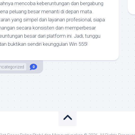
alahnya mencoba keberuntungan dan bergabung
arena peluang besar menanti di depan mata.
ran yang simpel dan layanan profesional, siapa
nangan secara konsisten dan memperbesar
ntungan besar dari platform ini. Jadi, tunggu
dan buktikan sendiri keunggulan Win 555!
ncategorized
0