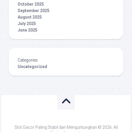
October 2025
September 2025
August 2025
July 2025
June 2025
Categories
Uncategorized
Slot Gacor Paling Stabil dan Menguntungkan © 2026. All