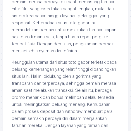
pemain merasa percaya diri saat memasang taruhan.
Fitur-fitur yang disediakan sangat lengkap, mulai dari
sistem keamanan hingga layanan pelanggan yang
responsif. Keberadaan situs toto gacor ini
memudahkan pemain untuk melakukan taruhan kapan
saja dan di mana saja, tanpa harus repot pergi ke
tempat fisik. Dengan demikian, pengalaman bermain
menjadi lebih nyaman dan efisien.
Keunggulan utama dari situs toto gacor terletak pada
peluang kemenangan yang relatif tinggi dibandingkan
situs lain. Hal ini didukung oleh algoritma yang
transparan dan terpercaya, sehingga pemain merasa
aman saat melakukan transaksi. Selain itu, berbagai
promo menarik dan bonus melimpah selalu tersedia
untuk meningkatkan peluang menang. Kemudahan
dalam proses deposit dan withdraw membuat para
pemain semakin percaya diri dalam menjalankan
taruhan mereka. Dengan layanan yang ramah dan