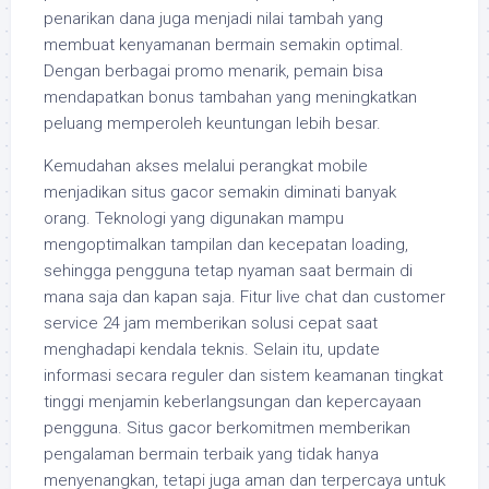
penarikan dana juga menjadi nilai tambah yang
membuat kenyamanan bermain semakin optimal.
Dengan berbagai promo menarik, pemain bisa
mendapatkan bonus tambahan yang meningkatkan
peluang memperoleh keuntungan lebih besar.
Kemudahan akses melalui perangkat mobile
menjadikan situs gacor semakin diminati banyak
orang. Teknologi yang digunakan mampu
mengoptimalkan tampilan dan kecepatan loading,
sehingga pengguna tetap nyaman saat bermain di
mana saja dan kapan saja. Fitur live chat dan customer
service 24 jam memberikan solusi cepat saat
menghadapi kendala teknis. Selain itu, update
informasi secara reguler dan sistem keamanan tingkat
tinggi menjamin keberlangsungan dan kepercayaan
pengguna. Situs gacor berkomitmen memberikan
pengalaman bermain terbaik yang tidak hanya
menyenangkan, tetapi juga aman dan terpercaya untuk