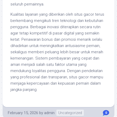
seluruh pemainnya.
Kualitas layanan yang diberikan oleh situs gacor terus
berkembang mengikuti tren teknologi dan kebutuhan
pengguna. Berbagai inovasi diterapkan secara rutin
agar tetap kompetitif di pasar digital yang semakin
ketat. Penawaran bonus dan promosi menarik selalu
dihadirkan untuk meningkatkan antusiasme pemain,
sekaligus memberi peluang lebih besar untuk meraih
kemenangan. Sistem pembayaran yang cepat dan
aman menjadi salah satu faktor utama yang
mendukung loyalitas pengguna. Dengan pendekatan
yang profesional dan transparan, situs gacor mampu
menjaga kepercayaan dan kepuasan pemain dalam
jangka panjang.
February 15, 2026
by
admin
Uncategorized
0