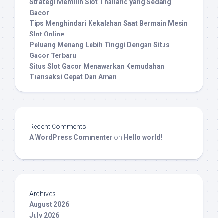
Strategi Memilih Slot Thailand yang Sedang
Gacor
Tips Menghindari Kekalahan Saat Bermain Mesin
Slot Online
Peluang Menang Lebih Tinggi Dengan Situs
Gacor Terbaru
Situs Slot Gacor Menawarkan Kemudahan
Transaksi Cepat Dan Aman
Recent Comments
A WordPress Commenter
on
Hello world!
Archives
August 2026
July 2026