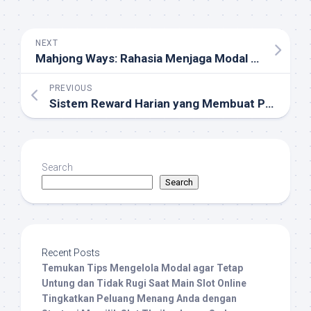
NEXT
Mahjong Ways: Rahasia Menjaga Modal Tetap Aman
PREVIOUS
Sistem Reward Harian yang Membuat Pemain Semakin Betah di Situs Gacor
Search
Search
Recent Posts
Temukan Tips Mengelola Modal agar Tetap
Untung dan Tidak Rugi Saat Main Slot Online
Tingkatkan Peluang Menang Anda dengan