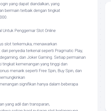
f login yang dapat diandalkan, yang
 bermain terbaik dengan tingkat
000.
l Untuk Penggemar Slot Online
s slot terkemuka, menawarkan
dari penyedia terkenal seperti Pragmatic Play,
degaming, dan Joker Gaming. Setiap permainan
i tingkat kemenangan yang tinggi dan
bonus menarik seperti Free Spin, Buy Spin, dan
 memungkinkan
enangan signifikan hanya dalam beberapa
n yang adil dan transparan,
wa setiap hasil putaran slot berlangsung