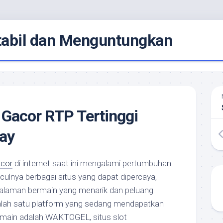
Stabil dan Menguntungkan
 Gacor RTP Tertinggi
ay
acor
di internet saat ini mengalami pertumbuhan
ulnya berbagai situs yang dapat dipercaya,
laman bermain yang menarik dan peluang
alah satu platform yang sedang mendapatkan
pemain adalah WAKTOGEL, situs slot