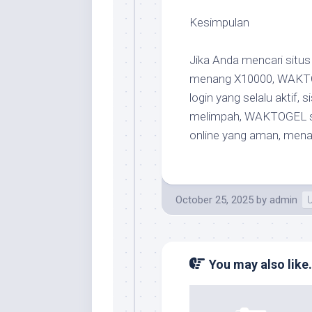
Kesimpulan
Jika Anda mencari situs
menang X10000, WAKTOGEL
login yang selalu aktif
melimpah, WAKTOGEL si
online yang aman, mena
October 25, 2025
by
admin
U
You may also like.