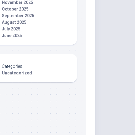
November 2025
October 2025
September 2025
August 2025
July 2025
June 2025
Categories
Uncategorized