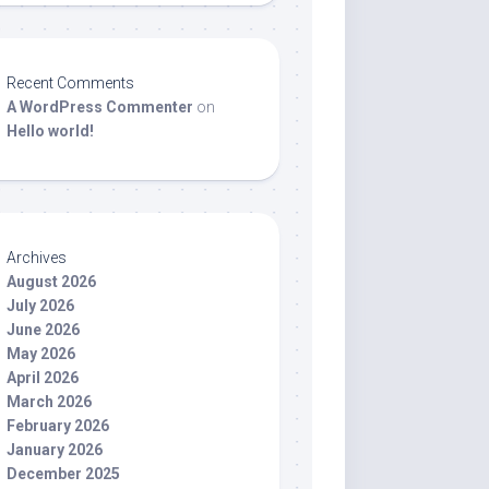
Recent Comments
A WordPress Commenter
on
Hello world!
Archives
August 2026
July 2026
June 2026
May 2026
April 2026
March 2026
February 2026
January 2026
December 2025