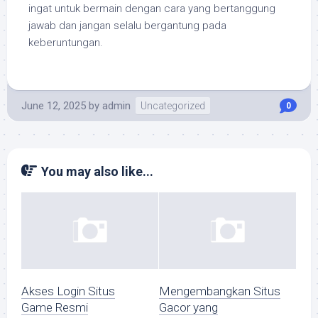
ingat untuk bermain dengan cara yang bertanggung
jawab dan jangan selalu bergantung pada
keberuntungan.
June 12, 2025
by
admin
Uncategorized
0
You may also like...
Akses Login Situs
Mengembangkan Situs
Game Resmi
Gacor yang