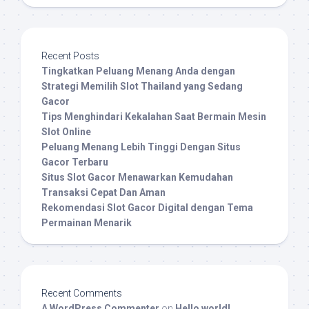
Recent Posts
Tingkatkan Peluang Menang Anda dengan
Strategi Memilih Slot Thailand yang Sedang
Gacor
Tips Menghindari Kekalahan Saat Bermain Mesin
Slot Online
Peluang Menang Lebih Tinggi Dengan Situs
Gacor Terbaru
Situs Slot Gacor Menawarkan Kemudahan
Transaksi Cepat Dan Aman
Rekomendasi Slot Gacor Digital dengan Tema
Permainan Menarik
Recent Comments
A WordPress Commenter
on
Hello world!