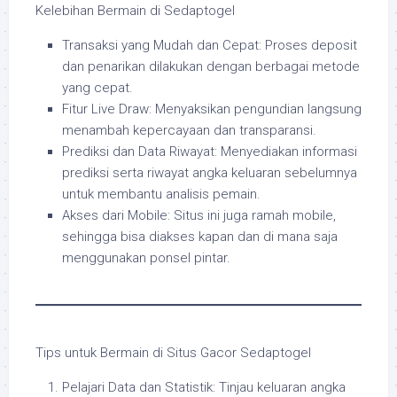
Kelebihan Bermain di Sedaptogel
Transaksi yang Mudah dan Cepat: Proses deposit
dan penarikan dilakukan dengan berbagai metode
yang cepat.
Fitur Live Draw: Menyaksikan pengundian langsung
menambah kepercayaan dan transparansi.
Prediksi dan Data Riwayat: Menyediakan informasi
prediksi serta riwayat angka keluaran sebelumnya
untuk membantu analisis pemain.
Akses dari Mobile: Situs ini juga ramah mobile,
sehingga bisa diakses kapan dan di mana saja
menggunakan ponsel pintar.
Tips untuk Bermain di Situs Gacor Sedaptogel
Pelajari Data dan Statistik: Tinjau keluaran angka