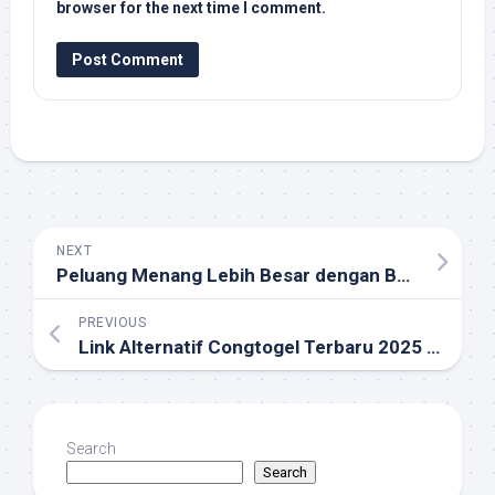
browser for the next time I comment.
NEXT
Peluang Menang Lebih Besar dengan Bermain di Situs Gacor Sedaptogel
PREVIOUS
Link Alternatif Congtogel Terbaru 2025 untuk Akses Aman dan Lancar Bermain Togel Online
Search
Search