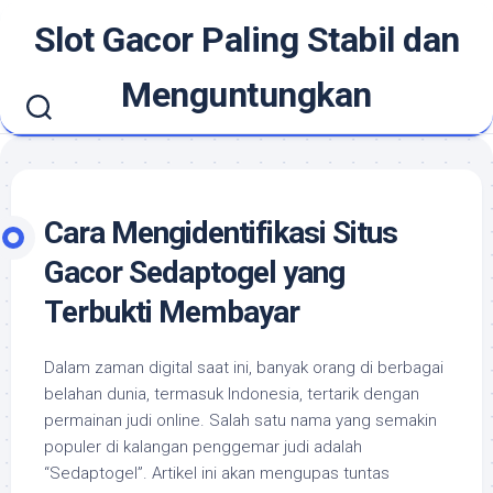
Skip
Slot Gacor Paling Stabil dan
to
content
Menguntungkan
Cara Mengidentifikasi Situs
Gacor Sedaptogel yang
Terbukti Membayar
Dalam zaman digital saat ini, banyak orang di berbagai
belahan dunia, termasuk Indonesia, tertarik dengan
permainan judi online. Salah satu nama yang semakin
populer di kalangan penggemar judi adalah
“Sedaptogel”. Artikel ini akan mengupas tuntas