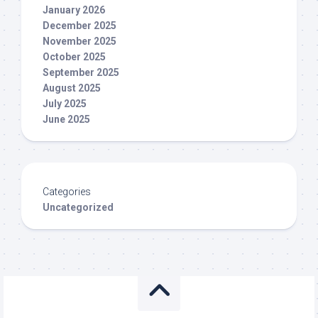
January 2026
December 2025
November 2025
October 2025
September 2025
August 2025
July 2025
June 2025
Categories
Uncategorized