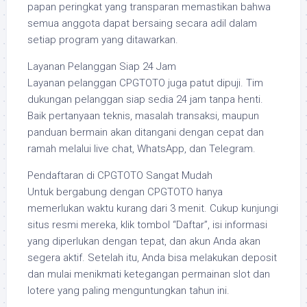
papan peringkat yang transparan memastikan bahwa
semua anggota dapat bersaing secara adil dalam
setiap program yang ditawarkan.
Layanan Pelanggan Siap 24 Jam
Layanan pelanggan CPGTOTO juga patut dipuji. Tim
dukungan pelanggan siap sedia 24 jam tanpa henti.
Baik pertanyaan teknis, masalah transaksi, maupun
panduan bermain akan ditangani dengan cepat dan
ramah melalui live chat, WhatsApp, dan Telegram.
Pendaftaran di CPGTOTO Sangat Mudah
Untuk bergabung dengan CPGTOTO hanya
memerlukan waktu kurang dari 3 menit. Cukup kunjungi
situs resmi mereka, klik tombol “Daftar”, isi informasi
yang diperlukan dengan tepat, dan akun Anda akan
segera aktif. Setelah itu, Anda bisa melakukan deposit
dan mulai menikmati ketegangan permainan slot dan
lotere yang paling menguntungkan tahun ini.