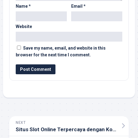
Name
*
Email
*
Website
Save my name, email, and website in this
browser for the next time I comment.
NEXT
Situs Slot Online Terpercaya dengan Koleksi Game Lengkap dan Sistem Keamanan Terbaik