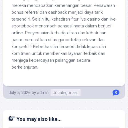
mereka mendapatkan kemenangan besar. Penawaran
bonus referral dan cashback menjadi daya tarik
tersendiri. Selain itu, kehadiran fitur live casino dan live
sportsbook menambah sensasi nyata dalam berjudi
online. Penyesuaian terhadap tren dan kebutuhan
pasar memastikan situs gacor tetap relevan dan
kompetitif. Keberhasilan tersebut tidak lepas dari
komitmen untuk memberikan layanan terbaik dan
menjaga kepercayaan pelanggan secara
berkelanjutan.
July 5, 2026
by
admin
Uncategorized
0
You may also like...