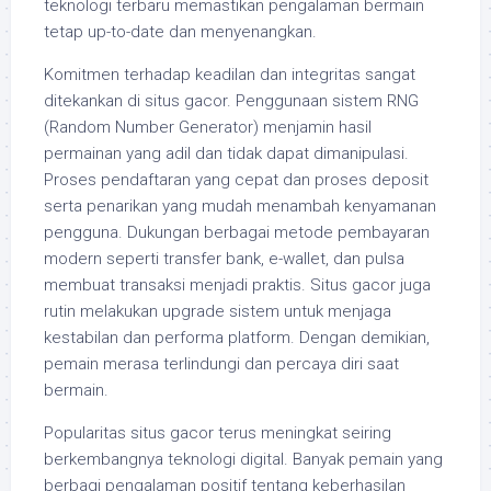
teknologi terbaru memastikan pengalaman bermain
tetap up-to-date dan menyenangkan.
Komitmen terhadap keadilan dan integritas sangat
ditekankan di situs gacor. Penggunaan sistem RNG
(Random Number Generator) menjamin hasil
permainan yang adil dan tidak dapat dimanipulasi.
Proses pendaftaran yang cepat dan proses deposit
serta penarikan yang mudah menambah kenyamanan
pengguna. Dukungan berbagai metode pembayaran
modern seperti transfer bank, e-wallet, dan pulsa
membuat transaksi menjadi praktis. Situs gacor juga
rutin melakukan upgrade sistem untuk menjaga
kestabilan dan performa platform. Dengan demikian,
pemain merasa terlindungi dan percaya diri saat
bermain.
Popularitas situs gacor terus meningkat seiring
berkembangnya teknologi digital. Banyak pemain yang
berbagi pengalaman positif tentang keberhasilan