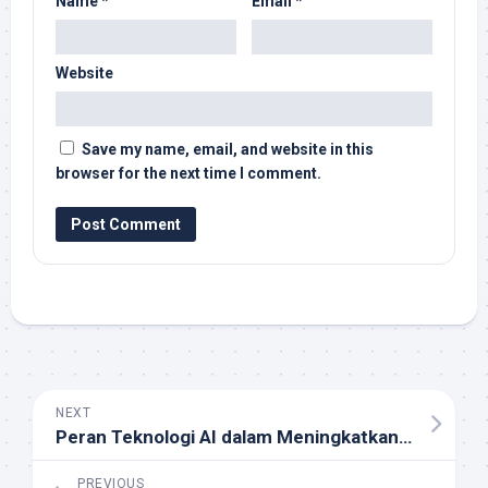
Name
*
Email
*
Website
Save my name, email, and website in this
browser for the next time I comment.
NEXT
Peran Teknologi AI dalam Meningkatkan Peluang Menang di Situs Gacor
PREVIOUS