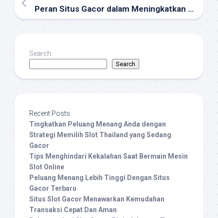
Peran Situs Gacor dalam Meningkatkan Peluang Menang di Dunia Taruhan
Search
Search
Recent Posts
Tingkatkan Peluang Menang Anda dengan
Strategi Memilih Slot Thailand yang Sedang
Gacor
Tips Menghindari Kekalahan Saat Bermain Mesin
Slot Online
Peluang Menang Lebih Tinggi Dengan Situs
Gacor Terbaru
Situs Slot Gacor Menawarkan Kemudahan
Transaksi Cepat Dan Aman