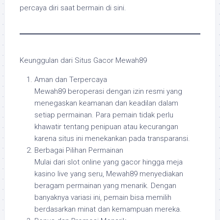
percaya diri saat bermain di sini.
Keunggulan dari Situs Gacor Mewah89
Aman dan Terpercaya
Mewah89 beroperasi dengan izin resmi yang
menegaskan keamanan dan keadilan dalam
setiap permainan. Para pemain tidak perlu
khawatir tentang penipuan atau kecurangan
karena situs ini menekankan pada transparansi.
Berbagai Pilihan Permainan
Mulai dari slot online yang gacor hingga meja
kasino live yang seru, Mewah89 menyediakan
beragam permainan yang menarik. Dengan
banyaknya variasi ini, pemain bisa memilih
berdasarkan minat dan kemampuan mereka.