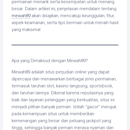
permainan menarik serta kesempatan untuk menang
besar. Dalam artikel ini, penjelasan mendalam tentang
mewah89
akan disajikan, mencakup keunggulan, fitur,
aspek keamanan, serta tips bermain untuk meraih hasil
yang maksimal.
Apa yang Dimaksud dengan Mewah89?
Mewah89 adalah situs perjudian online yang dapat
dipercaya dan menawarkan berbagai jenis permainan,
termasuk taruhan slot, kasino langsung, sportsbook,
dan taruhan lainnya. Dikenal karena reputasinya yang
baik dan layanan pelanggan yang berkualitas, situs ini
menjadi pilihan banyak pemain. Istilah “gacor” merujuk
pada kemampuan situs untuk memberikan
kemenangan yang besar dan peluang jackpot yang
tinggi, sehingga banyak pemain merasa nyaman dan