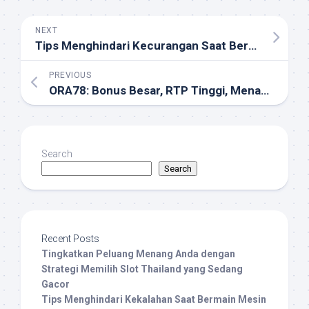
NEXT
Tips Menghindari Kecurangan Saat Bermain di Situs Gacor Oja89 yang Terpercaya
PREVIOUS
ORA78: Bonus Besar, RTP Tinggi, Menang Pasti
Search
Search
Recent Posts
Tingkatkan Peluang Menang Anda dengan
Strategi Memilih Slot Thailand yang Sedang
Gacor
Tips Menghindari Kekalahan Saat Bermain Mesin