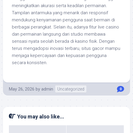
meningkatkan akurasi serta keadilan permainan.
Tampilan antarmuka yang menarik dan responsif
mendukung kenyamanan pengguna saat bermain di
berbagai perangkat. Selain itu, adanya fitur live casino
dan permainan langsung dari studio membawa
sensasi nyata seolah berada di kasino fisik. Dengan
terus mengadopsi inovasi terbaru, situs gacor mampu
menjaga kepercayaan dan kepuasan pengguna
secara konsisten.
May 26, 2026
by
admin
Uncategorized
0
You may also like...