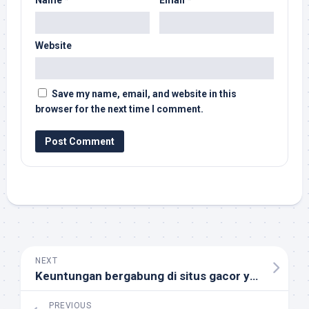
Name
*
Email
*
Website
Save my name, email, and website in this
browser for the next time I comment.
NEXT
Keuntungan bergabung di situs gacor yang memiliki lisensi resmi
PREVIOUS