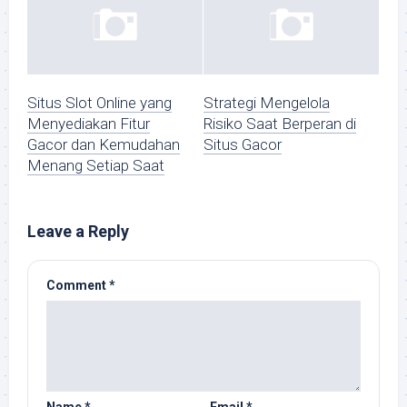
Situs Slot Online yang
Strategi Mengelola
Menyediakan Fitur
Risiko Saat Berperan di
Gacor dan Kemudahan
Situs Gacor
Menang Setiap Saat
Leave a Reply
Comment
*