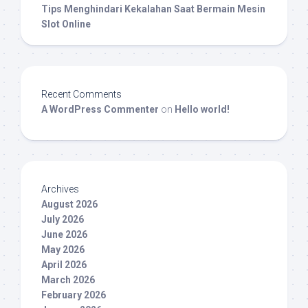
Tips Menghindari Kekalahan Saat Bermain Mesin
Slot Online
Recent Comments
A WordPress Commenter
on
Hello world!
Archives
August 2026
July 2026
June 2026
May 2026
April 2026
March 2026
February 2026