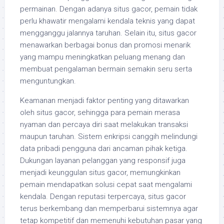
permainan. Dengan adanya situs gacor, pemain tidak
perlu khawatir mengalami kendala teknis yang dapat
mengganggu jalannya taruhan. Selain itu, situs gacor
menawarkan berbagai bonus dan promosi menarik
yang mampu meningkatkan peluang menang dan
membuat pengalaman bermain semakin seru serta
menguntungkan.
Keamanan menjadi faktor penting yang ditawarkan
oleh situs gacor, sehingga para pemain merasa
nyaman dan percaya diri saat melakukan transaksi
maupun taruhan. Sistem enkripsi canggih melindungi
data pribadi pengguna dari ancaman pihak ketiga.
Dukungan layanan pelanggan yang responsif juga
menjadi keunggulan situs gacor, memungkinkan
pemain mendapatkan solusi cepat saat mengalami
kendala. Dengan reputasi terpercaya, situs gacor
terus berkembang dan memperbarui sistemnya agar
tetap kompetitif dan memenuhi kebutuhan pasar yang