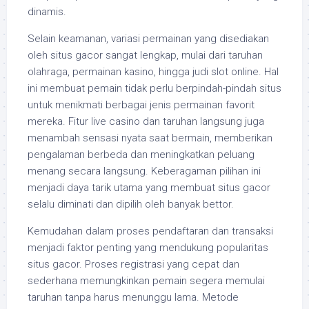
dinamis.
Selain keamanan, variasi permainan yang disediakan
oleh situs gacor sangat lengkap, mulai dari taruhan
olahraga, permainan kasino, hingga judi slot online. Hal
ini membuat pemain tidak perlu berpindah-pindah situs
untuk menikmati berbagai jenis permainan favorit
mereka. Fitur live casino dan taruhan langsung juga
menambah sensasi nyata saat bermain, memberikan
pengalaman berbeda dan meningkatkan peluang
menang secara langsung. Keberagaman pilihan ini
menjadi daya tarik utama yang membuat situs gacor
selalu diminati dan dipilih oleh banyak bettor.
Kemudahan dalam proses pendaftaran dan transaksi
menjadi faktor penting yang mendukung popularitas
situs gacor. Proses registrasi yang cepat dan
sederhana memungkinkan pemain segera memulai
taruhan tanpa harus menunggu lama. Metode