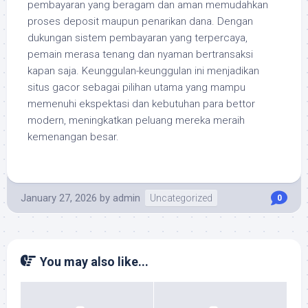
pembayaran yang beragam dan aman memudahkan
proses deposit maupun penarikan dana. Dengan
dukungan sistem pembayaran yang terpercaya,
pemain merasa tenang dan nyaman bertransaksi
kapan saja. Keunggulan-keunggulan ini menjadikan
situs gacor sebagai pilihan utama yang mampu
memenuhi ekspektasi dan kebutuhan para bettor
modern, meningkatkan peluang mereka meraih
kemenangan besar.
January 27, 2026
by
admin
Uncategorized
0
You may also like...