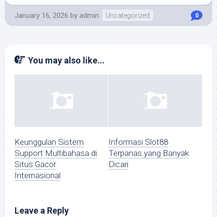
January 16, 2026
by
admin
Uncategorized
0
You may also like...
Keunggulan Sistem
Informasi Slot88
Support Multibahasa di
Terpanas yang Banyak
Situs Gacor
Dicari
Internasional
Leave a Reply