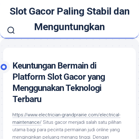
Skip
Slot Gacor Paling Stabil dan
to
content
Menguntungkan
Keuntungan Bermain di
Platform Slot Gacor yang
Menggunakan Teknologi
Terbaru
https://www.electrician-grandprairie.com/electrical-
maintenance/
Situs gacor menjadi salah satu pilihan
utama bagi para pecinta permainan judi online yang
menginginkan peluang menang tinggi. Dengan