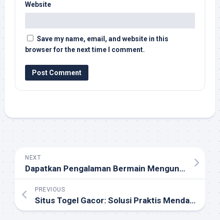
Website
Save my name, email, and website in this
browser for the next time I comment.
NEXT
Dapatkan Pengalaman Bermain Menguntungkan di Situs Game Online Slot Gacor
PREVIOUS
Situs Togel Gacor: Solusi Praktis Mendapatkan Prediksi Jitu Tanpa Ribet