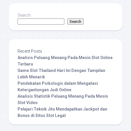
Search
Search
Recent Posts
Analisis Peluang Menang Pada Mesin Slot Online
Terbaru
Game Slot Thailand Hari Ini Dengan Tampilan
Lebih Menarik
Pendekatan Psikologis dalam Mengatasi
Ketergantungan Judi Online
Analisis Statistik Peluang Menang Pada Mesin
Slot Video
Pelajari Teknik Jitu Mendapatkan Jackpot dan
Bonus di Situs Slot Legal