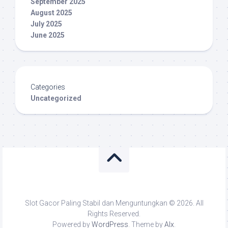
September 2025
August 2025
July 2025
June 2025
Categories
Uncategorized
Slot Gacor Paling Stabil dan Menguntungkan © 2026. All
Rights Reserved.
Powered by
WordPress
. Theme by
Alx
.