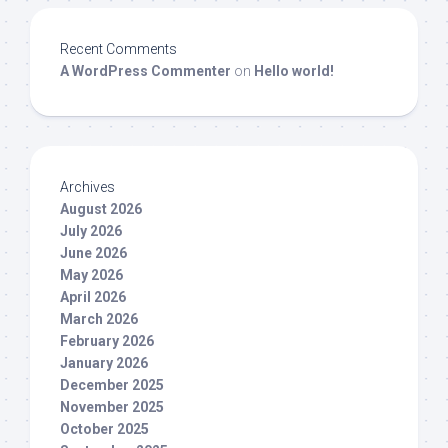
Recent Comments
A WordPress Commenter
on
Hello world!
Archives
August 2026
July 2026
June 2026
May 2026
April 2026
March 2026
February 2026
January 2026
December 2025
November 2025
October 2025