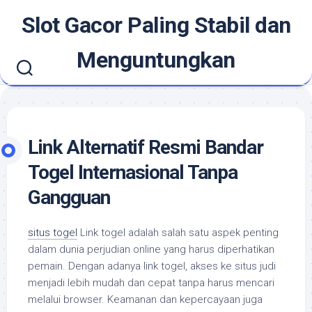
Skip
Slot Gacor Paling Stabil dan
to
content
Menguntungkan
Link Alternatif Resmi Bandar
Togel Internasional Tanpa
Gangguan
situs togel
Link togel adalah salah satu aspek penting
dalam dunia perjudian online yang harus diperhatikan
pemain. Dengan adanya link togel, akses ke situs judi
menjadi lebih mudah dan cepat tanpa harus mencari
melalui browser. Keamanan dan kepercayaan juga