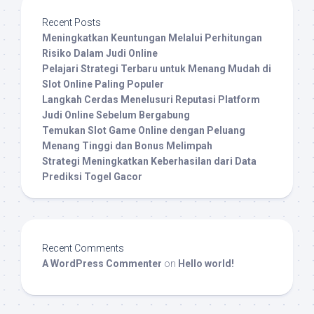
Recent Posts
Meningkatkan Keuntungan Melalui Perhitungan
Risiko Dalam Judi Online
Pelajari Strategi Terbaru untuk Menang Mudah di
Slot Online Paling Populer
Langkah Cerdas Menelusuri Reputasi Platform
Judi Online Sebelum Bergabung
Temukan Slot Game Online dengan Peluang
Menang Tinggi dan Bonus Melimpah
Strategi Meningkatkan Keberhasilan dari Data
Prediksi Togel Gacor
Recent Comments
A WordPress Commenter
on
Hello world!