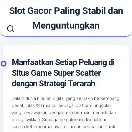
Skip
Slot Gacor Paling Stabil dan
to
content
Menguntungkan
Manfaatkan Setiap Peluang di
Situs Game Super Scatter
dengan Strategi Terarah
Dalam dunia hiburan digital yang semakin berkembang
pesat, talas789 muncul sebagai platform unggulan
yang menawarkan pengalaman bermain menarik dan
mengasyikkan. Situs game online ini dikenal luas
karena keberagamannya, mulai dari permainan klasik