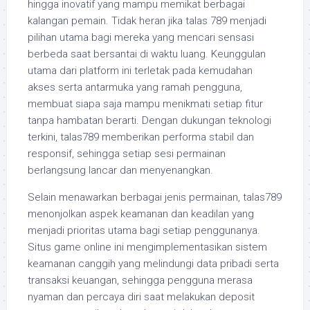
hingga inovatif yang mampu memikat berbagai
kalangan pemain. Tidak heran jika talas 789 menjadi
pilihan utama bagi mereka yang mencari sensasi
berbeda saat bersantai di waktu luang. Keunggulan
utama dari platform ini terletak pada kemudahan
akses serta antarmuka yang ramah pengguna,
membuat siapa saja mampu menikmati setiap fitur
tanpa hambatan berarti. Dengan dukungan teknologi
terkini, talas789 memberikan performa stabil dan
responsif, sehingga setiap sesi permainan
berlangsung lancar dan menyenangkan.
Selain menawarkan berbagai jenis permainan, talas789
menonjolkan aspek keamanan dan keadilan yang
menjadi prioritas utama bagi setiap penggunanya.
Situs game online ini mengimplementasikan sistem
keamanan canggih yang melindungi data pribadi serta
transaksi keuangan, sehingga pengguna merasa
nyaman dan percaya diri saat melakukan deposit