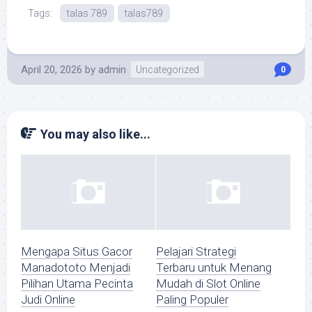
Tags:
talas 789
talas789
April 20, 2026
by
admin
Uncategorized
0
You may also like...
Mengapa Situs Gacor
Pelajari Strategi
Manadototo Menjadi
Terbaru untuk Menang
Pilihan Utama Pecinta
Mudah di Slot Online
Judi Online
Paling Populer