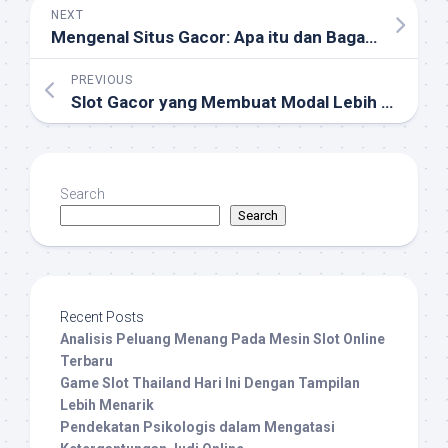
NEXT
Mengenal Situs Gacor: Apa itu dan Bagaimana Cara Kerjanya
PREVIOUS
Slot Gacor yang Membuat Modal Lebih Produktif
Search
Search
Recent Posts
Analisis Peluang Menang Pada Mesin Slot Online
Terbaru
Game Slot Thailand Hari Ini Dengan Tampilan
Lebih Menarik
Pendekatan Psikologis dalam Mengatasi