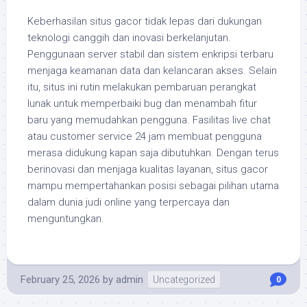
Keberhasilan situs gacor tidak lepas dari dukungan
teknologi canggih dan inovasi berkelanjutan.
Penggunaan server stabil dan sistem enkripsi terbaru
menjaga keamanan data dan kelancaran akses. Selain
itu, situs ini rutin melakukan pembaruan perangkat
lunak untuk memperbaiki bug dan menambah fitur
baru yang memudahkan pengguna. Fasilitas live chat
atau customer service 24 jam membuat pengguna
merasa didukung kapan saja dibutuhkan. Dengan terus
berinovasi dan menjaga kualitas layanan, situs gacor
mampu mempertahankan posisi sebagai pilihan utama
dalam dunia judi online yang terpercaya dan
menguntungkan.
February 25, 2026
by
admin
Uncategorized
0