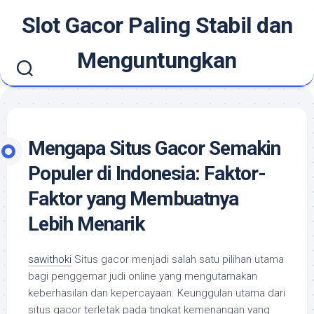
Skip
Slot Gacor Paling Stabil dan
to
content
Menguntungkan
Mengapa Situs Gacor Semakin
Populer di Indonesia: Faktor-
Faktor yang Membuatnya
Lebih Menarik
sawithoki
Situs gacor menjadi salah satu pilihan utama
bagi penggemar judi online yang mengutamakan
keberhasilan dan kepercayaan. Keunggulan utama dari
situs gacor terletak pada tingkat kemenangan yang