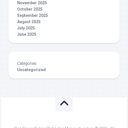
November 2025
October 2025
September 2025
August 2025
July 2025
June 2025
Categories
Uncategorized