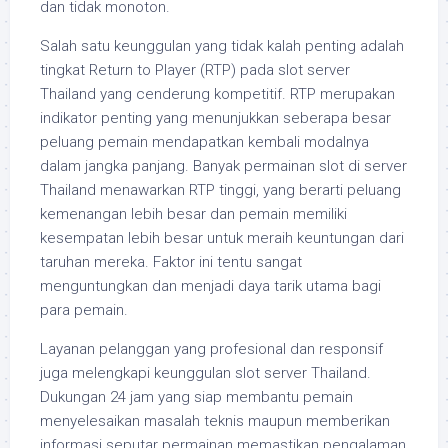
dan tidak monoton.
Salah satu keunggulan yang tidak kalah penting adalah
tingkat Return to Player (RTP) pada slot server
Thailand yang cenderung kompetitif. RTP merupakan
indikator penting yang menunjukkan seberapa besar
peluang pemain mendapatkan kembali modalnya
dalam jangka panjang. Banyak permainan slot di server
Thailand menawarkan RTP tinggi, yang berarti peluang
kemenangan lebih besar dan pemain memiliki
kesempatan lebih besar untuk meraih keuntungan dari
taruhan mereka. Faktor ini tentu sangat
menguntungkan dan menjadi daya tarik utama bagi
para pemain.
Layanan pelanggan yang profesional dan responsif
juga melengkapi keunggulan slot server Thailand.
Dukungan 24 jam yang siap membantu pemain
menyelesaikan masalah teknis maupun memberikan
informasi seputar permainan memastikan pengalaman