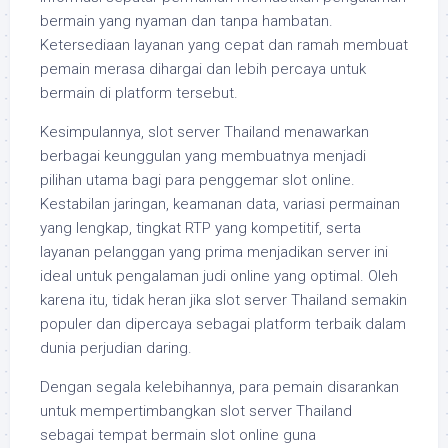
bermain yang nyaman dan tanpa hambatan.
Ketersediaan layanan yang cepat dan ramah membuat
pemain merasa dihargai dan lebih percaya untuk
bermain di platform tersebut.
Kesimpulannya, slot server Thailand menawarkan
berbagai keunggulan yang membuatnya menjadi
pilihan utama bagi para penggemar slot online.
Kestabilan jaringan, keamanan data, variasi permainan
yang lengkap, tingkat RTP yang kompetitif, serta
layanan pelanggan yang prima menjadikan server ini
ideal untuk pengalaman judi online yang optimal. Oleh
karena itu, tidak heran jika slot server Thailand semakin
populer dan dipercaya sebagai platform terbaik dalam
dunia perjudian daring.
Dengan segala kelebihannya, para pemain disarankan
untuk mempertimbangkan slot server Thailand
sebagai tempat bermain slot online guna