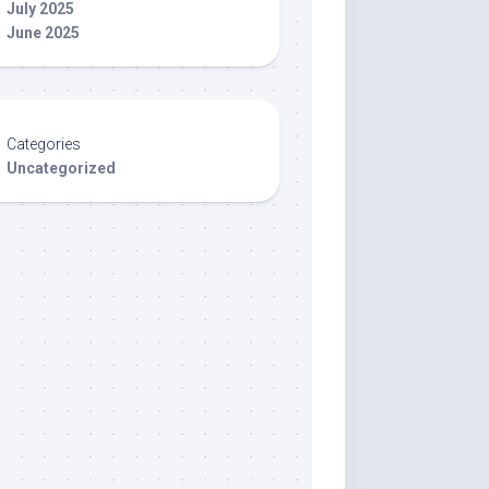
July 2025
June 2025
Categories
Uncategorized