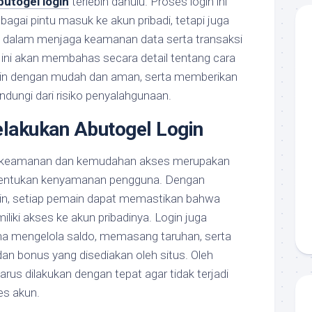
butogel login
terlebih dahulu. Proses login ini
bagai pintu masuk ke akun pribadi, tetapi juga
g dalam menjaga keamanan data serta transaksi
l ini akan membahas secara detail tentang cara
gin dengan mudah dan aman, serta memberikan
indungi dari risiko penyalahgunaan.
lakukan Abutogel Login
ne, keamanan dan kemudahan akses merupakan
nentukan kenyamanan pengguna. Dengan
in, setiap pemain dapat memastikan bahwa
iki akses ke akun pribadinya. Login juga
 mengelola saldo, memasang taruhan, serta
 bonus yang disediakan oleh situs. Oleh
harus dilakukan dengan tepat agar tidak terjadi
s akun.