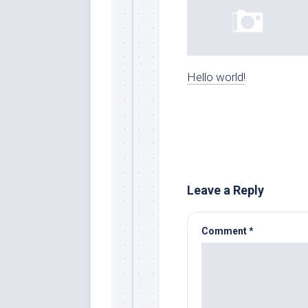
Hello world!
Leave a Reply
Comment
*