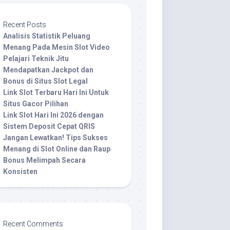
Recent Posts
Analisis Statistik Peluang
Menang Pada Mesin Slot Video
Pelajari Teknik Jitu
Mendapatkan Jackpot dan
Bonus di Situs Slot Legal
Link Slot Terbaru Hari Ini Untuk
Situs Gacor Pilihan
Link Slot Hari Ini 2026 dengan
Sistem Deposit Cepat QRIS
Jangan Lewatkan! Tips Sukses
Menang di Slot Online dan Raup
Bonus Melimpah Secara
Konsisten
Recent Comments