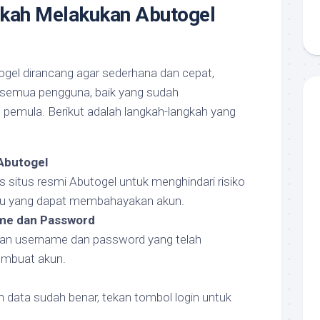
kah Melakukan Abutogel
ogel dirancang agar sederhana dan cepat,
emua pengguna, baik yang sudah
emula. Berikut adalah langkah-langkah yang
Abutogel
situs resmi Abutogel untuk menghindari risiko
su yang dapat membahayakan akun.
me dan Password
ngan username dan password yang telah
embuat akun.
 data sudah benar, tekan tombol login untuk