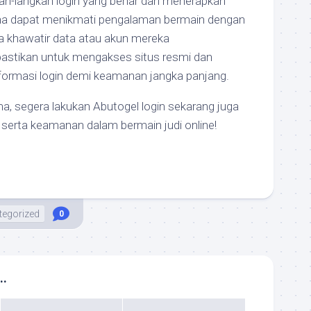
ah-langkah login yang benar dan menerapkan
na dapat menikmati pengalaman bermain dengan
 khawatir data atau akun mereka
pastikan untuk mengakses situs resmi dan
formasi login demi keamanan jangka panjang.
, segera lakukan Abutogel login sekarang juga
serta keamanan dalam bermain judi online!
tegorized
0
..