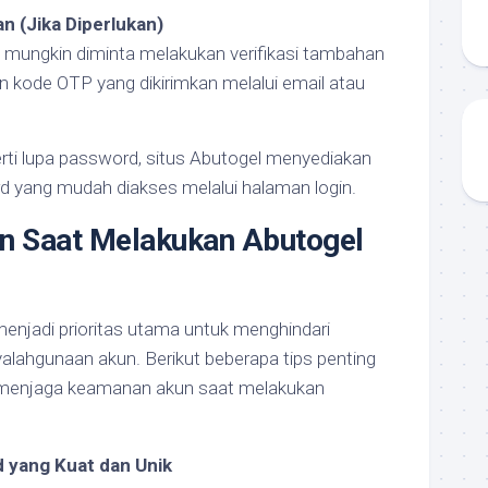
n (Jika Diperlukan)
mungkin diminta melakukan verifikasi tambahan
 kode OTP yang dikirimkan melalui email atau
perti lupa password, situs Abutogel menyediakan
d yang mudah diakses melalui halaman login.
n Saat Melakukan Abutogel
njadi prioritas utama untuk menghindari
alahgunaan akun. Berikut beberapa tips penting
menjaga keamanan akun saat melakukan
 yang Kuat dan Unik