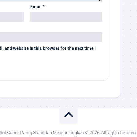
Email
*
 and website in this browser for the next time I
Slot Gacor Paling Stabil dan Menguntungkan © 2026. All Rights Reserved