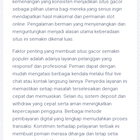
kemenangan yang konsisten menjadikan situs gacor
sebagai pilihan utama bagi mereka yang serius ingin
mendapatkan hasil maksimal dari permainan slot
online. Pengalaman bermain yang menyenangkan dan
menguntungkan menjadi alasan utama keberadaan
situs ini semakin dikenal luas.
Faktor penting yang membuat situs gacor semakin
populer adalah adanya layanan pelanggan yang
responsif dan profesional. Pemain dapat dengan
mudah mengatasi berbagai kendala melalui fitur live
chat atau kontak langsung lainnya. Penyedia layanan ini
memastikan setiap masalah terselesaikan dengan
cepat dan memuaskan. Selain itu, sistem deposit dan
withdraw yang cepat serta aman meningkatkan
kepercayaan pengguna. Berbagai metode
pembayaran digital yang lengkap memudahkan proses
transaksi. Komitmen terhadap pelayanan terbaik ini
membuat pemain merasa dihargai dan tetap setia