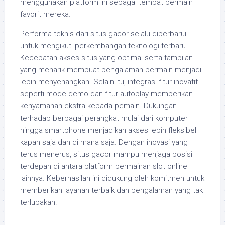
menggunakan platform ini sebagai tempat bermain
favorit mereka.
Performa teknis dari situs gacor selalu diperbarui
untuk mengikuti perkembangan teknologi terbaru.
Kecepatan akses situs yang optimal serta tampilan
yang menarik membuat pengalaman bermain menjadi
lebih menyenangkan. Selain itu, integrasi fitur inovatif
seperti mode demo dan fitur autoplay memberikan
kenyamanan ekstra kepada pemain. Dukungan
terhadap berbagai perangkat mulai dari komputer
hingga smartphone menjadikan akses lebih fleksibel
kapan saja dan di mana saja. Dengan inovasi yang
terus menerus, situs gacor mampu menjaga posisi
terdepan di antara platform permainan slot online
lainnya. Keberhasilan ini didukung oleh komitmen untuk
memberikan layanan terbaik dan pengalaman yang tak
terlupakan.