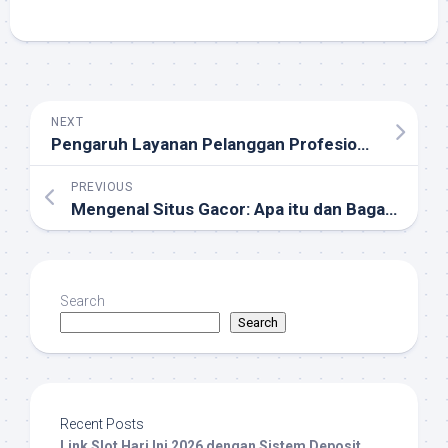
NEXT
Pengaruh Layanan Pelanggan Profesional terhadap Reputasi Situs Gacor
PREVIOUS
Mengenal Situs Gacor: Apa itu dan Bagaimana Cara Kerjanya
Search
Search
Recent Posts
Link Slot Hari Ini 2026 dengan Sistem Deposit