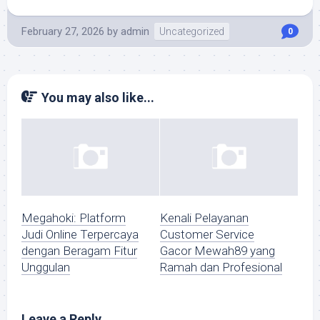
February 27, 2026
by
admin
Uncategorized
0
You may also like...
Megahoki: Platform
Kenali Pelayanan
Judi Online Terpercaya
Customer Service
dengan Beragam Fitur
Gacor Mewah89 yang
Unggulan
Ramah dan Profesional
Leave a Reply