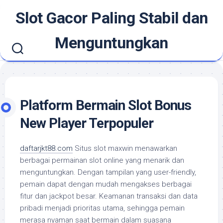
Skip
Slot Gacor Paling Stabil dan
to
content
Menguntungkan
Platform Bermain Slot Bonus
New Player Terpopuler
daftarjkt88.com
Situs slot maxwin menawarkan
berbagai permainan slot online yang menarik dan
menguntungkan. Dengan tampilan yang user-friendly,
pemain dapat dengan mudah mengakses berbagai
fitur dan jackpot besar. Keamanan transaksi dan data
pribadi menjadi prioritas utama, sehingga pemain
merasa nyaman saat bermain dalam suasana