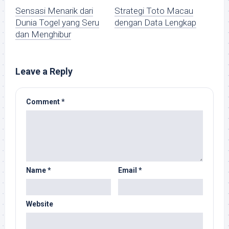
Sensasi Menarik dari
Strategi Toto Macau
Dunia Togel yang Seru
dengan Data Lengkap
dan Menghibur
Leave a Reply
Comment
*
Name
*
Email
*
Website