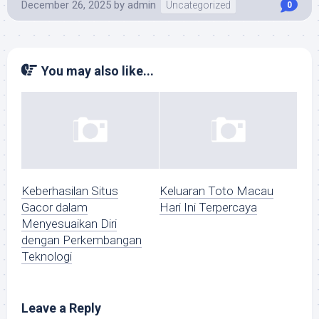
December 26, 2025
by
admin
Uncategorized
0
You may also like...
Keberhasilan Situs
Keluaran Toto Macau
Gacor dalam
Hari Ini Terpercaya
Menyesuaikan Diri
dengan Perkembangan
Teknologi
Leave a Reply