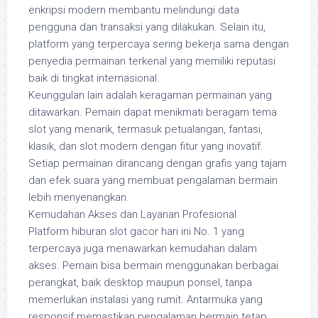
enkripsi modern membantu melindungi data
pengguna dan transaksi yang dilakukan. Selain itu,
platform yang terpercaya sering bekerja sama dengan
penyedia permainan terkenal yang memiliki reputasi
baik di tingkat internasional.
Keunggulan lain adalah keragaman permainan yang
ditawarkan. Pemain dapat menikmati beragam tema
slot yang menarik, termasuk petualangan, fantasi,
klasik, dan slot modern dengan fitur yang inovatif.
Setiap permainan dirancang dengan grafis yang tajam
dan efek suara yang membuat pengalaman bermain
lebih menyenangkan.
Kemudahan Akses dan Layanan Profesional
Platform hiburan slot gacor hari ini No. 1 yang
terpercaya juga menawarkan kemudahan dalam
akses. Pemain bisa bermain menggunakan berbagai
perangkat, baik desktop maupun ponsel, tanpa
memerlukan instalasi yang rumit. Antarmuka yang
responsif memastikan pengalaman bermain tetap