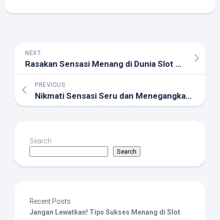
NEXT
Rasakan Sensasi Menang di Dunia Slot Online yang Mengasyikkan
PREVIOUS
Nikmati Sensasi Seru dan Menegangkan dari Dunia Slot Online
Search
Search
Recent Posts
Jangan Lewatkan! Tips Sukses Menang di Slot