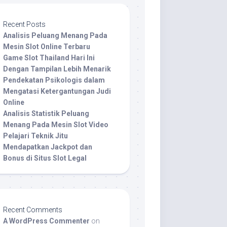
Recent Posts
Analisis Peluang Menang Pada
Mesin Slot Online Terbaru
Game Slot Thailand Hari Ini
Dengan Tampilan Lebih Menarik
Pendekatan Psikologis dalam
Mengatasi Ketergantungan Judi
Online
Analisis Statistik Peluang
Menang Pada Mesin Slot Video
Pelajari Teknik Jitu
Mendapatkan Jackpot dan
Bonus di Situs Slot Legal
Recent Comments
A WordPress Commenter
on