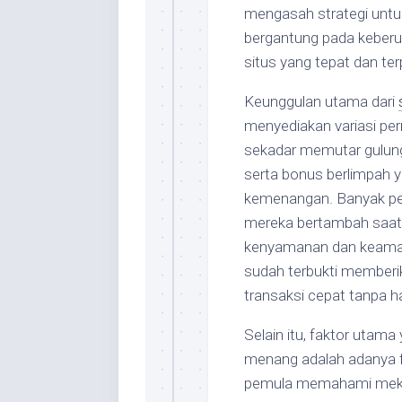
mengasah strategi untuk
bergantung pada keberu
situs yang tepat dan te
Keunggulan utama dari
menyediakan variasi per
sekadar memutar gulung
serta bonus berlimpah 
kemenangan. Banyak pe
mereka bertambah saat 
kenyamanan dan keamana
sudah terbukti memberi
transaksi cepat tanpa 
Selain itu, faktor uta
menang adalah adanya 
pemula memahami meka