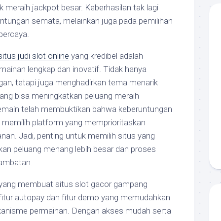
 meraih jackpot besar. Keberhasilan tak lagi
ntungan semata, melainkan juga pada pemilihan
rpercaya.
situs judi slot online
yang kredibel adalah
mainan lengkap dan inovatif. Tidak hanya
an, tetapi juga menghadirkan tema menarik
yang bisa meningkatkan peluang meraih
main telah membuktikan bahwa keberuntungan
memilih platform yang memprioritaskan
n. Jadi, penting untuk memilih situs yang
kan peluang menang lebih besar dan proses
hambatan.
ma yang membuat situs slot gacor gampang
fitur autopay dan fitur demo yang memudahkan
nisme permainan. Dengan akses mudah serta