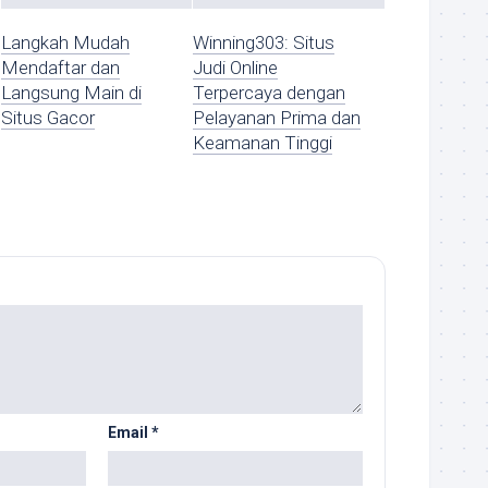
Langkah Mudah
Winning303: Situs
Mendaftar dan
Judi Online
Langsung Main di
Terpercaya dengan
Situs Gacor
Pelayanan Prima dan
Keamanan Tinggi
Email
*