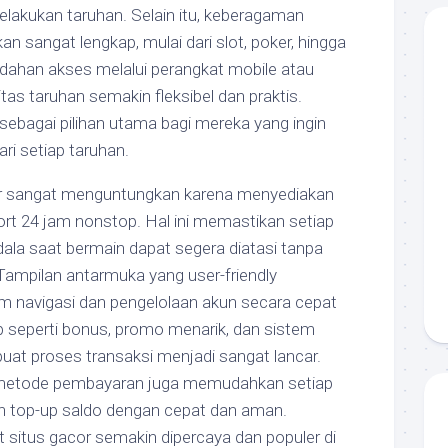
akukan taruhan. Selain itu, keberagaman
n sangat lengkap, mulai dari slot, poker, hingga
dahan akses melalui perangkat mobile atau
as taruhan semakin fleksibel dan praktis.
sebagai pilihan utama bagi mereka yang ingin
ri setiap taruhan.
r sangat menguntungkan karena menyediakan
rt 24 jam nonstop. Hal ini memastikan setiap
ala saat bermain dapat segera diatasi tanpa
ampilan antarmuka yang user-friendly
 navigasi dan pengelolaan akun secara cepat
ap seperti bonus, promo menarik, dan sistem
at proses transaksi menjadi sangat lancar.
 metode pembayaran juga memudahkan setiap
 top-up saldo dengan cepat dan aman.
situs gacor semakin dipercaya dan populer di