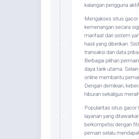
kalangan pengguna aktif
Mengakses situs gacor 
kemenangan secara sig
manfaat dari sistem ya
hasil yang diberikan. S
transaksi dan data prib
Berbagai pilihan permai
daya tarik utama. Selai
online membantu pemain
Dengan demikian, kebe
hiburan sekaligus merai
Popularitas situs gacor 
layanan yang ditawarkan
berkompetisi dengan fit
pemain selalu mendapatk