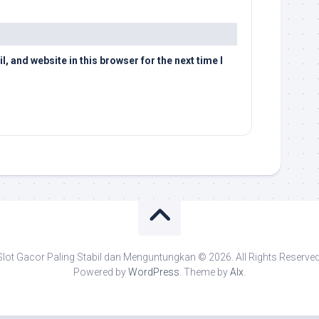
 and website in this browser for the next time I
Slot Gacor Paling Stabil dan Menguntungkan © 2026. All Rights Reserved
Powered by
WordPress
. Theme by
Alx
.