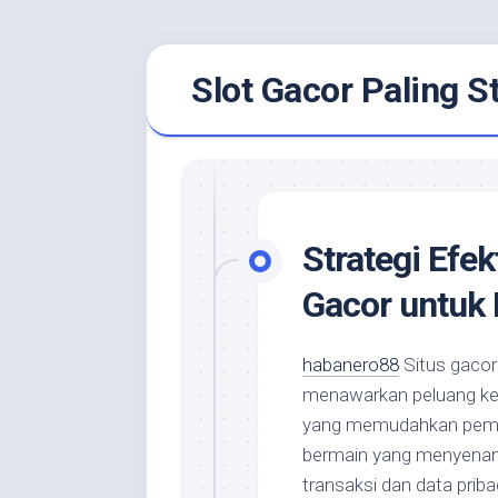
Skip
Slot Gacor Paling 
to
content
Strategi Efe
Gacor untuk 
habanero88
Situs gacor 
menawarkan peluang kem
yang memudahkan pemai
bermain yang menyena
transaksi dan data prib