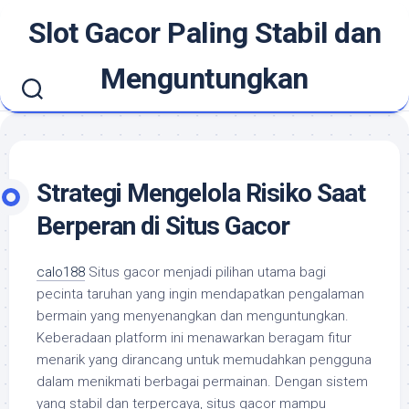
Skip
Slot Gacor Paling Stabil dan
to
content
Menguntungkan
Strategi Mengelola Risiko Saat
Berperan di Situs Gacor
calo188
Situs gacor menjadi pilihan utama bagi
pecinta taruhan yang ingin mendapatkan pengalaman
bermain yang menyenangkan dan menguntungkan.
Keberadaan platform ini menawarkan beragam fitur
menarik yang dirancang untuk memudahkan pengguna
dalam menikmati berbagai permainan. Dengan sistem
yang stabil dan terpercaya, situs gacor mampu