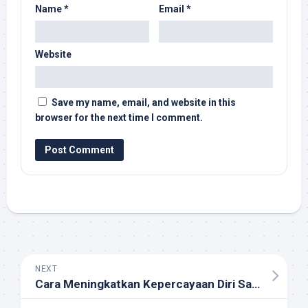
Name
*
Email
*
Website
Save my name, email, and website in this
browser for the next time I comment.
NEXT
Cara Meningkatkan Kepercayaan Diri Saat Bermain di Situs Gacor