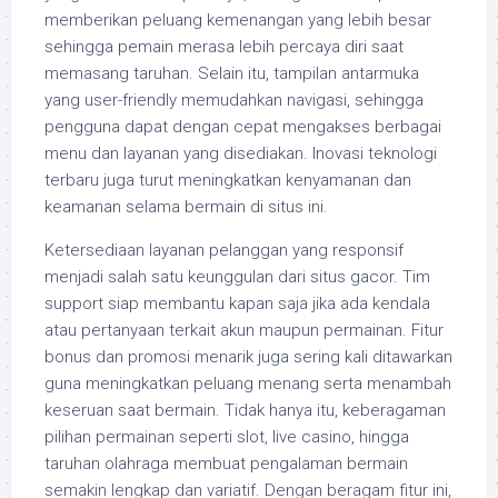
memberikan peluang kemenangan yang lebih besar
sehingga pemain merasa lebih percaya diri saat
memasang taruhan. Selain itu, tampilan antarmuka
yang user-friendly memudahkan navigasi, sehingga
pengguna dapat dengan cepat mengakses berbagai
menu dan layanan yang disediakan. Inovasi teknologi
terbaru juga turut meningkatkan kenyamanan dan
keamanan selama bermain di situs ini.
Ketersediaan layanan pelanggan yang responsif
menjadi salah satu keunggulan dari situs gacor. Tim
support siap membantu kapan saja jika ada kendala
atau pertanyaan terkait akun maupun permainan. Fitur
bonus dan promosi menarik juga sering kali ditawarkan
guna meningkatkan peluang menang serta menambah
keseruan saat bermain. Tidak hanya itu, keberagaman
pilihan permainan seperti slot, live casino, hingga
taruhan olahraga membuat pengalaman bermain
semakin lengkap dan variatif. Dengan beragam fitur ini,