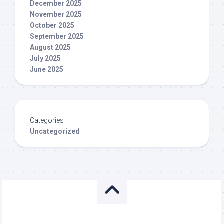
December 2025
November 2025
October 2025
September 2025
August 2025
July 2025
June 2025
Categories
Uncategorized