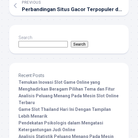
PREVIOUS
Perbandingan Situs Gacor Terpopuler di Indonesia Tahun 2026
Search
Search
Recent Posts
Temukan Inovasi Slot Game Online yang
Menghadirkan Beragam Pilihan Tema dan Fitur
Analisis Peluang Menang Pada Mesin Slot Online
Terbaru
Game Slot Thailand Hari Ini Dengan Tampilan
Lebih Menarik
Pendekatan Psikologis dalam Mengatasi
Ketergantungan Judi Online
Analisis Statistik Peluang Menang Pada Mesin