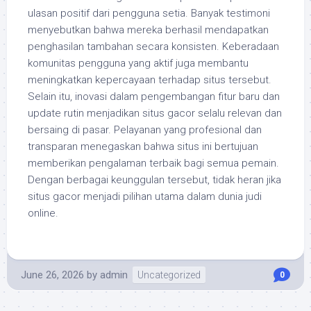
ulasan positif dari pengguna setia. Banyak testimoni
menyebutkan bahwa mereka berhasil mendapatkan
penghasilan tambahan secara konsisten. Keberadaan
komunitas pengguna yang aktif juga membantu
meningkatkan kepercayaan terhadap situs tersebut.
Selain itu, inovasi dalam pengembangan fitur baru dan
update rutin menjadikan situs gacor selalu relevan dan
bersaing di pasar. Pelayanan yang profesional dan
transparan menegaskan bahwa situs ini bertujuan
memberikan pengalaman terbaik bagi semua pemain.
Dengan berbagai keunggulan tersebut, tidak heran jika
situs gacor menjadi pilihan utama dalam dunia judi
online.
June 26, 2026
by
admin
Uncategorized
0