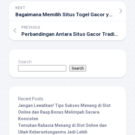
NEXT
Bagaimana Memilih Situs Togel Gacor yang Sudah Terbukti Membayar
PREVIOUS
Perbandingan Antara Situs Gacor Tradisional dan Modern dalam Dunia Judi Online
Search
Search
Recent Posts
Jangan Lewatkan! Tips Sukses Menang di Slot
Online dan Raup Bonus Melimpah Secara
Konsisten
Temukan Rahasia Menang di Slot Online dan
Ubah Keberuntunganmu Jadi Lebih