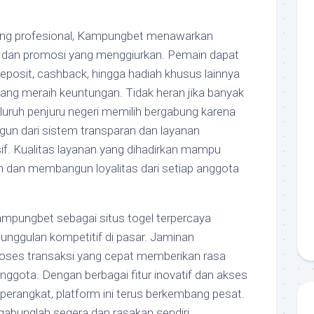
ang profesional, Kampungbet menawarkan
 dan promosi yang menggiurkan. Pemain dapat
osit, cashback, hingga hadiah khusus lainnya
ng meraih keuntungan. Tidak heran jika banyak
luruh penjuru negeri memilih bergabung karena
gun dari sistem transparan dan layanan
if. Kualitas layanan yang dihadirkan mampu
 dan membangun loyalitas dari setiap anggota
ampungbet sebagai situs togel terpercaya
ggulan kompetitif di pasar. Jaminan
oses transaksi yang cepat memberikan rasa
ggota. Dengan berbagai fitur inovatif dan akses
perangkat, platform ini terus berkembang pesat.
ergabunglah segera dan rasakan sendiri