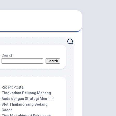
Search
Search
Recent Posts
Tingkatkan Peluang Menang
Anda dengan Strategi Memilih
Slot Thailand yang Sedang
Gacor
Tips Menghindari Kekalahan